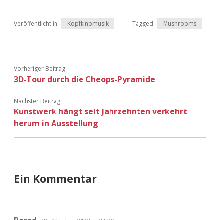
Adventskalender 2013
Visuelles
Veröffentlicht in
Kopfkinomusik
Tagged
Mushrooms
Adventskalender 2014
Wandnotizen
Adventskalender 2015
Vorheriger Beitrag
3D-Tour durch die Cheops-Pyramide
Adventskalender 2016
Nächster Beitrag
Adventskalender 2017
Kunstwerk hängt seit Jahrzehnten verkehrt
herum in Ausstellung
Adventskalender 2018
Adventskalender 2019
Ein Kommentar
Adventskalender 2020
Adventskalender 2021