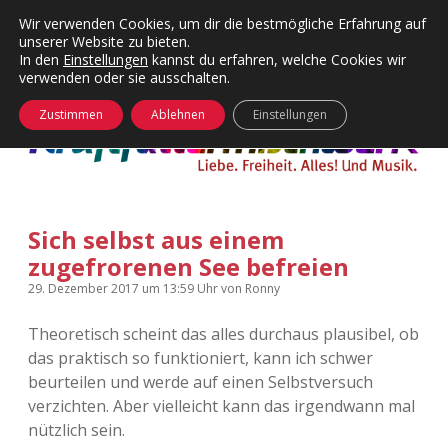
Wir verwenden Cookies, um dir die bestmögliche Erfahrung auf
unserer Website zu bieten.
Menü
Kategorien
Dropdown-
In den
Einstellungen
kannst du erfahren, welche Cookies wir
öffnen
Menü
verwenden oder sie ausschalten.
öffnen
24 Hours Chilling
KFMW-Disco
Zustimmen
Ablehnen
Einstellungen
Die Wende
Dates
Instagrams
Doku
Sich selbst aus einem
KFMW-Disco
Contact
zugefrorenen See befreien
Adventskalender
kfmw.stuff
Dropdown-
29. Dezember 2017
um 13:59 Uhr
von
Ronny
Menü
öffnen
Theoretisch scheint das alles durchaus plausibel, ob
Adventskalender 2010
Kopfkinomusik
facebook
instagram
rss
soundcloud
vimeo
Bluesky
das praktisch so funktioniert, kann ich schwer
beurteilen und werde auf einen Selbstversuch
Adventskalender 2011
Nur mal so
verzichten. Aber vielleicht kann das irgendwann mal
nützlich sein.
Adventskalender 2012
Täglicher Sinnwahn