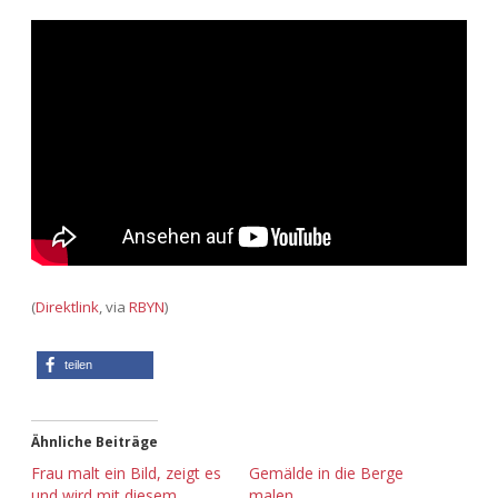
Adventskalender 2013
Visuelles
Adventskalender 2014
Wandnotizen
Adventskalender 2015
Adventskalender 2016
Adventskalender 2017
Adventskalender 2018
(
Direktlink
, via
RBYN
)
Adventskalender 2019
teilen
Adventskalender 2020
Ähnliche Beiträge
Adventskalender 2021
Frau malt ein Bild, zeigt es
Gemälde in die Berge
und wird mit diesem
malen