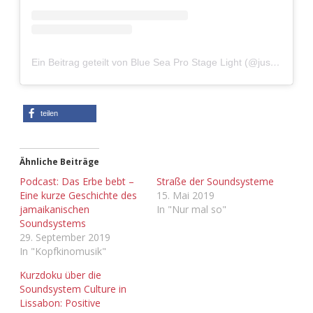
Adventskalender 2022
Adventskalender 2023
Ein Beitrag geteilt von Blue Sea Pro Stage Light (@juststagelight)
Adventskalender 2024
teilen
Ähnliche Beiträge
Podcast: Das Erbe bebt –
Straße der Soundsysteme
Eine kurze Geschichte des
15. Mai 2019
jamaikanischen
In "Nur mal so"
Soundsystems
29. September 2019
In "Kopfkinomusik"
Kurzdoku über die
Soundsystem Culture in
Lissabon: Positive