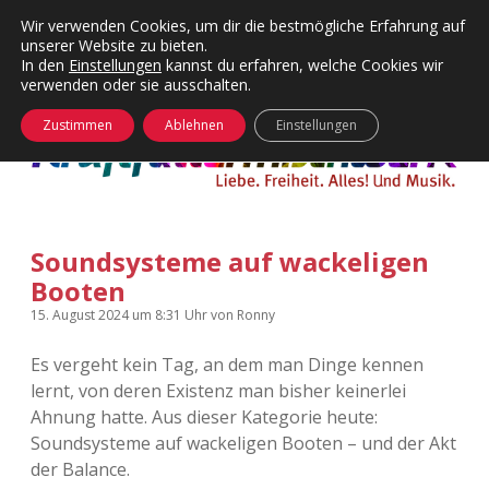
Wir verwenden Cookies, um dir die bestmögliche Erfahrung auf
unserer Website zu bieten.
Menü
Kategorien
Dropdown-
In den
Einstellungen
kannst du erfahren, welche Cookies wir
öffnen
Menü
verwenden oder sie ausschalten.
öffnen
24 Hours Chilling
KFMW-Disco
Zustimmen
Ablehnen
Einstellungen
Die Wende
Dates
Instagrams
Doku
Soundsysteme auf wackeligen
KFMW-Disco
Contact
Booten
Adventskalender
kfmw.stuff
Dropdown-
15. August 2024
um 8:31 Uhr
von
Ronny
Menü
öffnen
Es vergeht kein Tag, an dem man Dinge kennen
Adventskalender 2010
Kopfkinomusik
facebook
instagram
rss
soundcloud
vimeo
Bluesky
lernt, von deren Existenz man bisher keinerlei
Ahnung hatte. Aus dieser Kategorie heute:
Adventskalender 2011
Nur mal so
Soundsysteme auf wackeligen Booten – und der Akt
der Balance.
Adventskalender 2012
Täglicher Sinnwahn