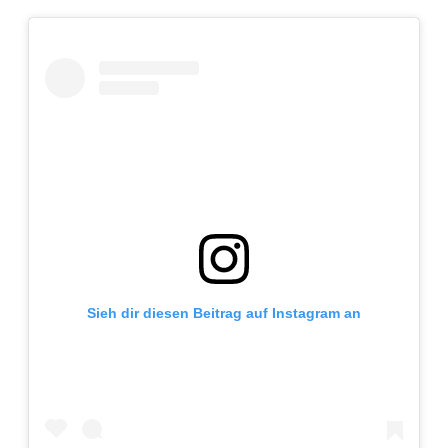
Adventskalender 2013
Visuelles
Adventskalender 2014
Wandnotizen
Adventskalender 2015
Adventskalender 2016
Adventskalender 2017
Adventskalender 2018
Sieh dir diesen Beitrag auf Instagram an
Adventskalender 2019
Adventskalender 2020
Adventskalender 2021