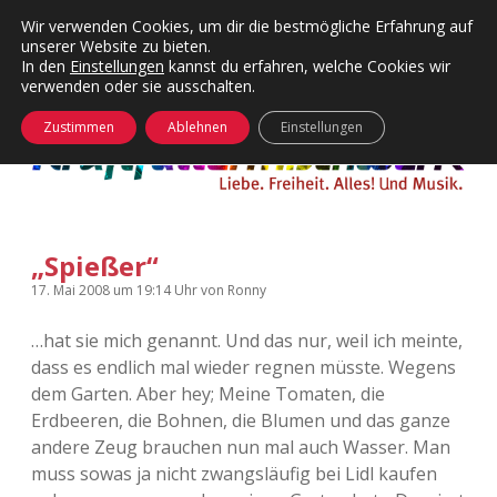
Wir verwenden Cookies, um dir die bestmögliche Erfahrung auf
unserer Website zu bieten.
Menü
Kategorien
Dropdown-
In den
Einstellungen
kannst du erfahren, welche Cookies wir
öffnen
Menü
verwenden oder sie ausschalten.
öffnen
24 Hours Chilling
KFMW-Disco
Zustimmen
Ablehnen
Einstellungen
Die Wende
Dates
Instagrams
Doku
„Spießer“
KFMW-Disco
Contact
17. Mai 2008
um 19:14 Uhr
von
Ronny
Adventskalender
kfmw.stuff
Dropdown-
Menü
…hat sie mich genannt. Und das nur, weil ich meinte,
öffnen
dass es endlich mal wieder regnen müsste. Wegens
Adventskalender 2010
Kopfkinomusik
facebook
instagram
rss
soundcloud
vimeo
Bluesky
dem Garten. Aber hey; Meine Tomaten, die
Erdbeeren, die Bohnen, die Blumen und das ganze
Adventskalender 2011
Nur mal so
andere Zeug brauchen nun mal auch Wasser. Man
muss sowas ja nicht zwangsläufig bei Lidl kaufen
Adventskalender 2012
Täglicher Sinnwahn