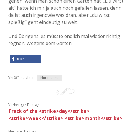
gehen, wenn man schon einen Garten hat. „Du wirst
alt“ hätte ich mir ja auch noch gefallen lassen, denn
Adventskalender 2013
Visuelles
da ist auch irgendwie was dran, aber „du wirst
spießig“ geht eindeutig zu weit.
Adventskalender 2014
Wandnotizen
Und übrigens: es müsste endlich mal wieder richtig
Adventskalender 2015
regnen. Wegens dem Garten.
Adventskalender 2016
teilen
Adventskalender 2017
Veröffentlicht in
Nur mal so
Adventskalender 2018
Adventskalender 2019
Vorheriger Beitrag
Adventskalender 2020
Track of the <strike>day</strike>
<strike>week</strike> <strike>month</strike>
Adventskalender 2021
Nächster Beitrag