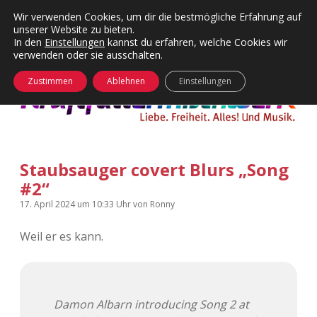
Wir verwenden Cookies, um dir die bestmögliche Erfahrung auf
unserer Website zu bieten.
Menü
Kategorien
Dropdown-
In den
Einstellungen
kannst du erfahren, welche Cookies wir
öffnen
Menü
verwenden oder sie ausschalten.
öffnen
24 Hours Chilling
KFMW-Disco
Zustimmen
Ablehnen
Einstellungen
Die Wende
Dates
Instagrams
Doku
Staubsauger covert Blurs „Song
KFMW-Disco
Contact
#2“
Adventskalender
kfmw.stuff
Dropdown-
17. April 2024
um 10:33 Uhr
von
Ronny
Menü
öffnen
Weil er es kann.
Adventskalender 2010
Kopfkinomusik
facebook
instagram
rss
soundcloud
vimeo
Bluesky
Adventskalender 2011
Nur mal so
Damon Albarn introducing Song 2 at
Adventskalender 2012
Täglicher Sinnwahn