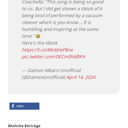
Coachella: "This song is being so good
to us. But I did get shown a tiktok of it
Adventskalender 2013
Visuelles
being kind of performed by a vacuum
cleaner which is you know…. It is
Adventskalender 2014
Wandnotizen
humbling and inspiring at the same
time."
Adventskalender 2015
Here's the tiktok.
https://t.co/MckbIeF8ne
Adventskalender 2016
pic.twitter.com/0ECm0h6RKH
Adventskalender 2017
— Damon Albarn Unofficial
(@DamonUnofficial)
April 14, 2024
Adventskalender 2018
Adventskalender 2019
Adventskalender 2020
teilen
Adventskalender 2021
Ähnliche Beiträge