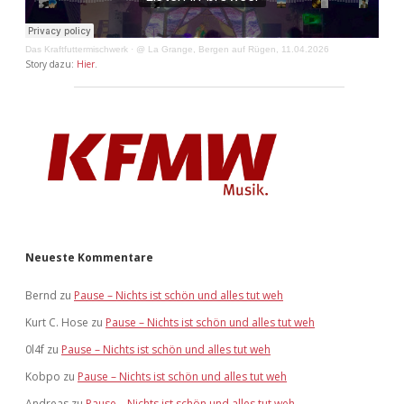
Das Kraftfuttermischwerk
·
@ La Grange, Bergen auf Rügen, 11.04.2026
Story dazu:
Hier
.
Neueste Kommentare
Bernd
zu
Pause – Nichts ist schön und alles tut weh
Kurt C. Hose
zu
Pause – Nichts ist schön und alles tut weh
0l4f
zu
Pause – Nichts ist schön und alles tut weh
Kobpo
zu
Pause – Nichts ist schön und alles tut weh
Andreas
zu
Pause – Nichts ist schön und alles tut weh