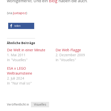
wohlgemerkt. Und ein
Blog
haben die auch.
Adventskalender 2013
Visuelles
(via
Juxtapoz
)
Adventskalender 2014
Wandnotizen
teilen
Adventskalender 2015
Adventskalender 2016
Ähnliche Beiträge
Die Welt in einer Minute
Die Welt-Flagge
1. Mai 2011
2. Dezember 2009
Adventskalender 2017
In "Visuelles"
In "Visuelles"
Adventskalender 2018
ESA x LEGO
Weltraumsteine
2. Juli 2024
Adventskalender 2019
In "Nur mal so"
Adventskalender 2020
Adventskalender 2021
Veröffentlicht in
Visuelles