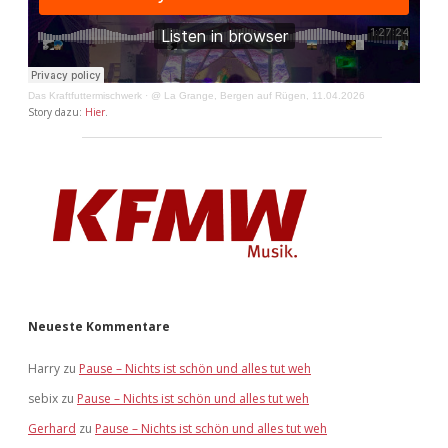
Das Kraftfuttermischwerk
·
@ La Grange, Bergen auf Rügen, 11.04.2026
Story dazu:
Hier
.
Neueste Kommentare
Harry
zu
Pause – Nichts ist schön und alles tut weh
sebix
zu
Pause – Nichts ist schön und alles tut weh
Gerhard
zu
Pause – Nichts ist schön und alles tut weh