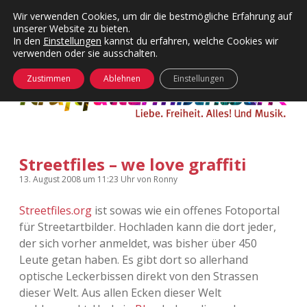
Wir verwenden Cookies, um dir die bestmögliche Erfahrung auf
unserer Website zu bieten.
Menü
Kategorien
Dropdown-
In den
Einstellungen
kannst du erfahren, welche Cookies wir
öffnen
Menü
verwenden oder sie ausschalten.
öffnen
24 Hours Chilling
KFMW-Disco
Zustimmen
Ablehnen
Einstellungen
Die Wende
Dates
Instagrams
Doku
Streetfiles – we love graffiti
KFMW-Disco
Contact
13. August 2008
um 11:23 Uhr
von
Ronny
Adventskalender
kfmw.stuff
Dropdown-
Menü
Streetfiles.org
ist sowas wie ein offenes Fotoportal
öffnen
für Streetartbilder. Hochladen kann die dort jeder,
Adventskalender 2010
Kopfkinomusik
facebook
instagram
rss
soundcloud
vimeo
Bluesky
der sich vorher anmeldet, was bisher über 450
Leute getan haben. Es gibt dort so allerhand
Adventskalender 2011
Nur mal so
optische Leckerbissen direkt von den Strassen
dieser Welt. Aus allen Ecken dieser Welt
Adventskalender 2012
Täglicher Sinnwahn