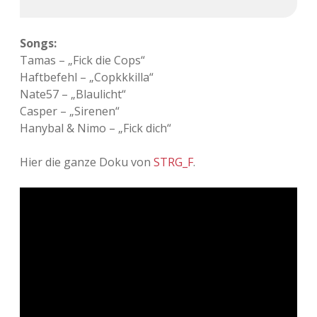
Songs:
Tamas – „Fick die Cops“
Haftbefehl – „Copkkkilla“
Nate57 – „Blaulicht“
Casper – „Sirenen“
Hanybal & Nimo – „Fick dich“
Hier die ganze Doku von
STRG_F
.