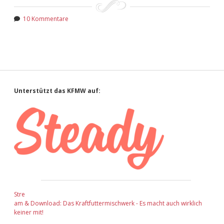
10 Kommentare
Sidebar
Unterstützt das KFMW auf:
Stre
am & Download: Das Kraftfuttermischwerk - Es macht auch wirklich
keiner mit!