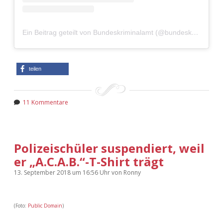
Adventskalender 2022
Adventskalender 2023
Ein Beitrag geteilt von Bundeskriminalamt (@bundeskriminalamt)
Adventskalender 2024
teilen
11 Kommentare
Polizeischüler suspendiert, weil
er „A.C.A.B.“-T-Shirt trägt
13. September 2018
um 16:56 Uhr
von
Ronny
(Foto:
Public Domain
)