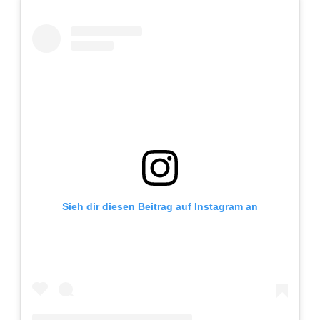
Adventskalender 2013
Visuelles
Adventskalender 2014
Wandnotizen
Adventskalender 2015
Adventskalender 2016
Adventskalender 2017
Adventskalender 2018
Sieh dir diesen Beitrag auf Instagram an
Adventskalender 2019
Adventskalender 2020
Adventskalender 2021