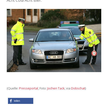
Acht Cola Acht Bier.
(Quelle:
Presseportal
, Foto:
Jochen Tack
, via
Dobschat
)
teilen