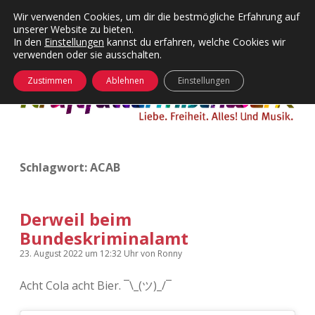
Wir verwenden Cookies, um dir die bestmögliche Erfahrung auf
unserer Website zu bieten.
Menü
Kategorien
Dropdown-
In den
Einstellungen
kannst du erfahren, welche Cookies wir
öffnen
Menü
verwenden oder sie ausschalten.
öffnen
24 Hours Chilling
KFMW-Disco
Zustimmen
Ablehnen
Einstellungen
Die Wende
Dates
Instagrams
Doku
Schlagwort:
ACAB
KFMW-Disco
Contact
Adventskalender
kfmw.stuff
Dropdown-
Menü
Derweil beim
öffnen
Bundeskriminalamt
Adventskalender 2010
Kopfkinomusik
facebook
instagram
rss
soundcloud
vimeo
Bluesky
23. August 2022
um 12:32 Uhr
von
Ronny
Adventskalender 2011
Nur mal so
Acht Cola acht Bier. ¯\_(ツ)_/¯
Adventskalender 2012
Täglicher Sinnwahn