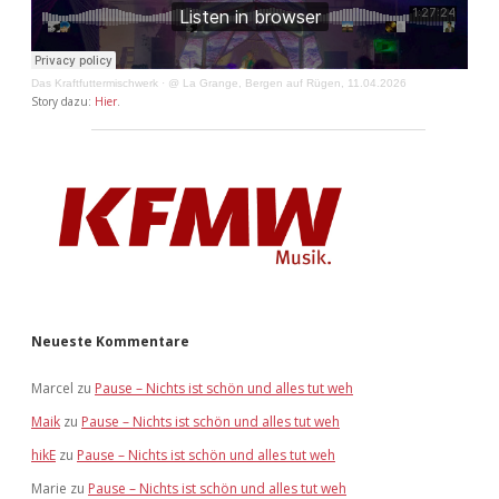
Das Kraftfuttermischwerk
·
@ La Grange, Bergen auf Rügen, 11.04.2026
Story dazu:
Hier
.
Neueste Kommentare
Marcel
zu
Pause – Nichts ist schön und alles tut weh
Maik
zu
Pause – Nichts ist schön und alles tut weh
hikE
zu
Pause – Nichts ist schön und alles tut weh
Marie
zu
Pause – Nichts ist schön und alles tut weh