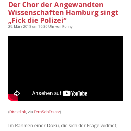
Der Chor der Angewandten
Wissenschaften Hamburg singt
„Fick die Polizei“
29. März 2018
um 16:36 Uhr
von
Ronny
(
Direktlink
, via
FernSehErsatz
)
Im Rahmen einer Doku, die sich der Frage widmet,