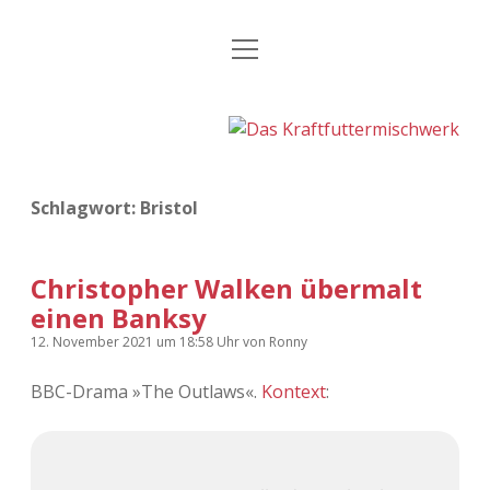
Menü
Kategorien
Dropdown-
öffnen
Menü
öffnen
24 Hours Chilling
KFMW-Disco
Die Wende
Dates
Schlagwort:
Bristol
Instagrams
Doku
KFMW-Disco
Contact
Christopher Walken übermalt
einen Banksy
Adventskalender
kfmw.stuff
Dropdown-
Menü
12. November 2021
um 18:58 Uhr
von
Ronny
öffnen
Adventskalender 2010
Kopfkinomusik
facebook
instagram
rss
soundcloud
vimeo
Bluesky
BBC-Drama »The Outlaws«.
Kontext
:
Adventskalender 2011
Nur mal so
Adventskalender 2012
Täglicher Sinnwahn