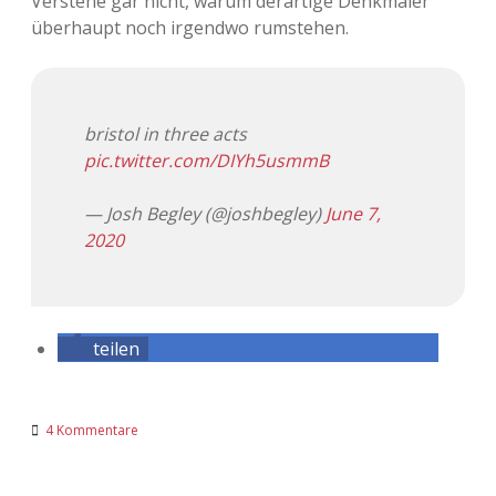
Verstehe gar nicht, warum derartige Denkmäler
überhaupt noch irgendwo rumstehen.
bristol in three acts
pic.twitter.com/DIYh5usmmB
— Josh Begley (@joshbegley)
June 7,
2020
teilen
4 Kommentare