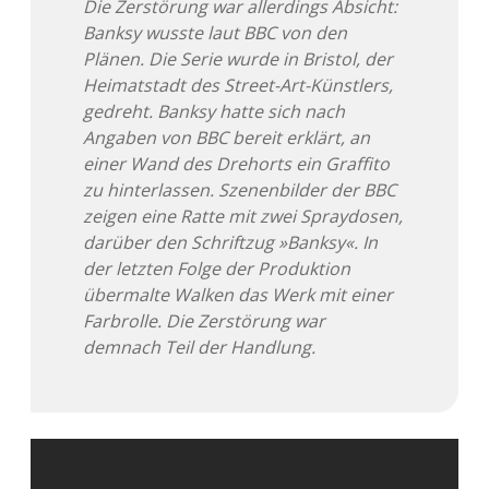
Die Zerstörung war allerdings Absicht:
Banksy wusste laut BBC von den
Adventskalender 2013
Visuelles
Plänen. Die Serie wurde in Bristol, der
Heimatstadt des Street-Art-Künstlers,
Adventskalender 2014
Wandnotizen
gedreht. Banksy hatte sich nach
Angaben von BBC bereit erklärt, an
Adventskalender 2015
einer Wand des Drehorts ein Graffito
zu hinterlassen. Szenenbilder der BBC
Adventskalender 2016
zeigen eine Ratte mit zwei Spraydosen,
darüber den Schriftzug »Banksy«. In
Adventskalender 2017
der letzten Folge der Produktion
übermalte Walken das Werk mit einer
Adventskalender 2018
Farbrolle. Die Zerstörung war
demnach Teil der Handlung.
Adventskalender 2019
Adventskalender 2020
Adventskalender 2021