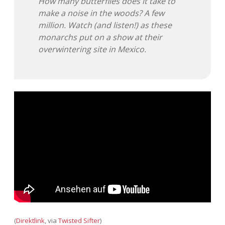
How many butterflies does it take to
make a noise in the woods? A few
million. Watch (and listen!) as these
monarchs put on a show at their
overwintering site in Mexico.
(
Direktlink
, via
Twisted Sifter
)