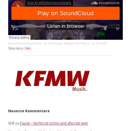
Das Kraftfuttermischwerk
·
@ La Grange, Bergen auf Rügen, 11.04.2026
Story dazu:
Hier
.
Neueste Kommentare
0l4f
zu
Pause – Nichts ist schön und alles tut weh