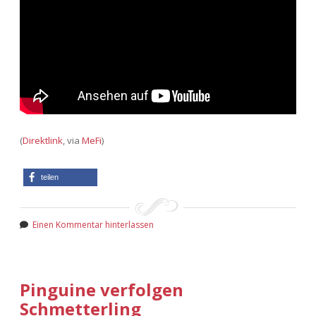
(
Direktlink
, via
MeFi
)
teilen
Einen Kommentar hinterlassen
Pinguine verfolgen
Schmetterling