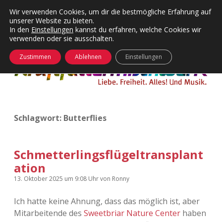
Wir verwenden Cookies, um dir die bestmögliche Erfahrung auf
unserer Website zu bieten.
Menü
Kategorien
Dropdown-
In den
Einstellungen
kannst du erfahren, welche Cookies wir
öffnen
Menü
verwenden oder sie ausschalten.
öffnen
24 Hours Chilling
KFMW-Disco
Zustimmen
Ablehnen
Einstellungen
Die Wende
Dates
Instagrams
Doku
Schlagwort:
Butterflies
KFMW-Disco
Contact
Adventskalender
kfmw.stuff
Dropdown-
Menü
Schmetterlingsflügeltransplant
öffnen
ation
Adventskalender 2010
Kopfkinomusik
facebook
instagram
rss
soundcloud
vimeo
Bluesky
13. Oktober 2025
um 9:08 Uhr
von
Ronny
Adventskalender 2011
Nur mal so
Ich hatte keine Ahnung, dass das möglich ist, aber
Mitarbeitende des
Sweetbriar Nature Center
haben
Adventskalender 2012
Täglicher Sinnwahn