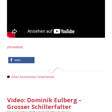
Adventskalender 2022
Adventskalender 2023
Adventskalender 2024
(
Direktlink
)
teilen
Einen Kommentar hinterlassen
Video: Dominik Eulberg –
Grosser Schillerfalter