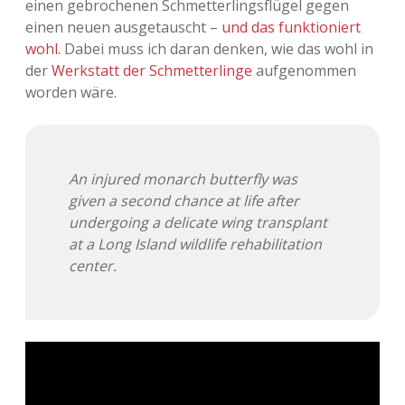
einen gebrochenen Schmetterlingsflügel gegen
einen neuen ausgetauscht –
und das funktioniert
Adventskalender 2013
Visuelles
wohl
. Dabei muss ich daran denken, wie das wohl in
der
Werkstatt der Schmetterlinge
aufgenommen
Adventskalender 2014
Wandnotizen
worden wäre.
Adventskalender 2015
Adventskalender 2016
An injured monarch butterfly was
given a second chance at life after
Adventskalender 2017
undergoing a delicate wing transplant
at a Long Island wildlife rehabilitation
Adventskalender 2018
center.
Adventskalender 2019
Adventskalender 2020
Adventskalender 2021