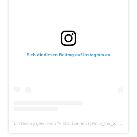
Sieh dir diesen Beitrag auf Instagram an
Ein Beitrag geteilt von 🐾 Milo Bennett (@milo_the_toller)
am
Ju