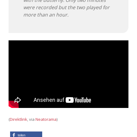
with the butterfly. Only two minutes
were recorded but the two played for
more than an hour.
(
Direktlink
, via
Neatorama
)
teilen