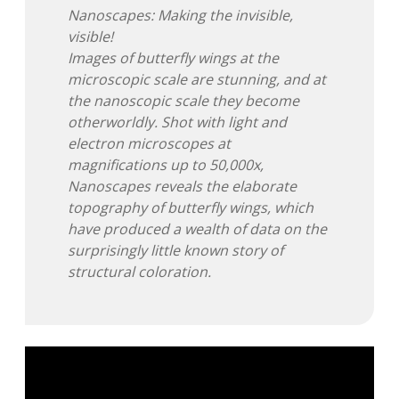
Nanoscapes: Making the invisible,
visible!
Images of butterfly wings at the
microscopic scale are stunning, and at
the nanoscopic scale they become
otherworldly. Shot with light and
electron microscopes at
magnifications up to 50,000x,
Nanoscapes reveals the elaborate
topography of butterfly wings, which
have produced a wealth of data on the
surprisingly little known story of
structural coloration.