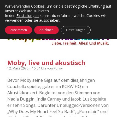
Wir verwenden Cookies, um dir die bestmögliche Erfahrung auf
unserer Website zu bieten.
Menü
Kategorien
Dropdown-
In den
Einstellungen
kannst du erfahren, welche Cookies wir
öffnen
Menü
verwenden oder sie ausschalten.
öffnen
24 Hours Chilling
KFMW-Disco
Zustimmen
Ablehnen
Einstellungen
Die Wende
Dates
Instagrams
Doku
Moby, live und akustisch
KFMW-Disco
Contact
12. Mai 2026
um 15:04 Uhr
von
Ronny
Adventskalender
kfmw.stuff
Dropdown-
Menü
Bevor Moby seine Gigs auf dem diesjährigen
öffnen
Coachella spielte, gab er im KCRW HQ ein
Adventskalender 2010
Kopfkinomusik
facebook
instagram
rss
soundcloud
vimeo
Bluesky
Akustikkonzert. Begleitet von den Stimmen von
Nadia Duggin, India Carney und Jacob Lusk spielte
Adventskalender 2011
Nur mal so
er zehn Songs. Darunter Unplugged-Versionen von
„Why Does My Heart Feel So Bad?“, „Porcelain“ und
Adventskalender 2012
Täglicher Sinnwahn