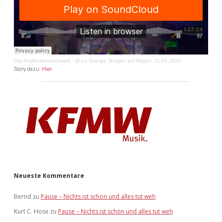
Das Kraftfuttermischwerk
·
@ La Grange, Bergen auf Rügen, 11.04.2026
Story dazu:
Hier
.
Neueste Kommentare
Bernd
zu
Pause – Nichts ist schön und alles tut weh
Kurt C. Hose
zu
Pause – Nichts ist schön und alles tut weh