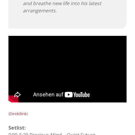
and breathe new life into his latest
Adventskalender 2022
arrangements.
Adventskalender 2023
Adventskalender 2024
(
Direktlink
)
Setlist:
0:00-5:20 Precious Mind – Quiet Future