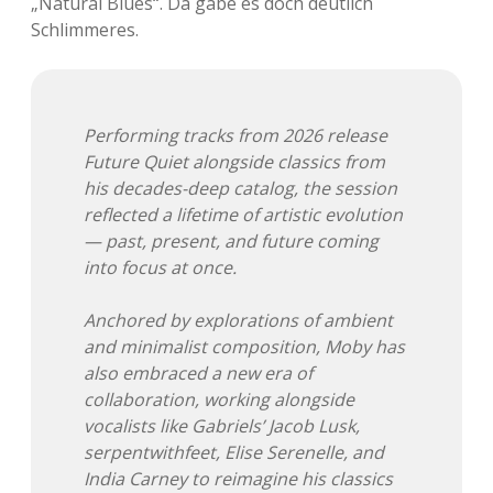
„Natural Blues“. Da gäbe es doch deutlich
Schlimmeres.
Adventskalender 2013
Visuelles
Adventskalender 2014
Wandnotizen
Performing tracks from 2026 release
Adventskalender 2015
Future Quiet alongside classics from
his decades-deep catalog, the session
Adventskalender 2016
reflected a lifetime of artistic evolution
— past, present, and future coming
Adventskalender 2017
into focus at once.
Adventskalender 2018
Anchored by explorations of ambient
and minimalist composition, Moby has
Adventskalender 2019
also embraced a new era of
collaboration, working alongside
Adventskalender 2020
vocalists like Gabriels’ Jacob Lusk,
serpentwithfeet, Elise Serenelle, and
Adventskalender 2021
India Carney to reimagine his classics