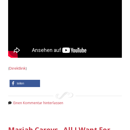
(
Direktlink
)
teilen
Einen Kommentar hinterlassen
Mariah Careys „All I Want For