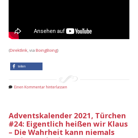
(
Direktlink
, via
BoingBoing
)
teilen
Einen Kommentar hinterlassen
Adventskalender 2021, Türchen
#24: Eigentlich heißen wir Klaus
– Die Wahrheit kann niemals