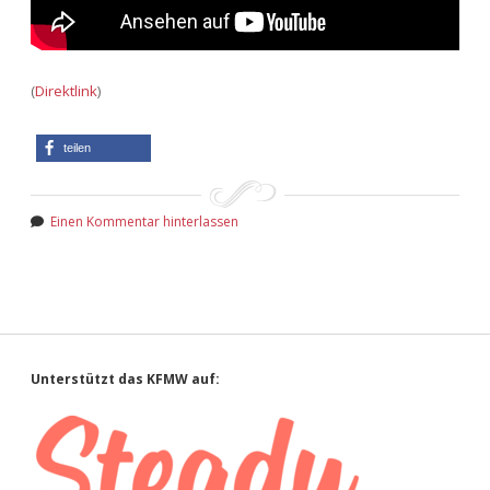
(
Direktlink
)
teilen
Einen Kommentar hinterlassen
Sidebar
Unterstützt das KFMW auf: