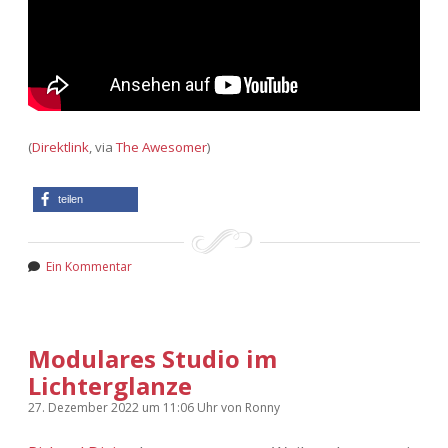
(
Direktlink
, via
The Awesomer
)
teilen
Ein Kommentar
Modulares Studio im
Lichterglanze
27. Dezember 2022
um 11:06 Uhr
von
Ronny