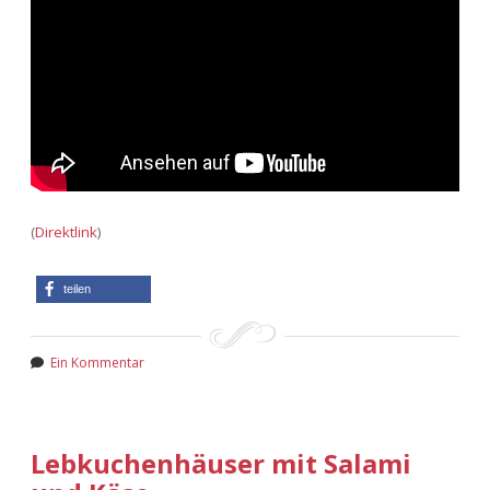
(
Direktlink
)
teilen
Ein Kommentar
Lebkuchenhäuser mit Salami