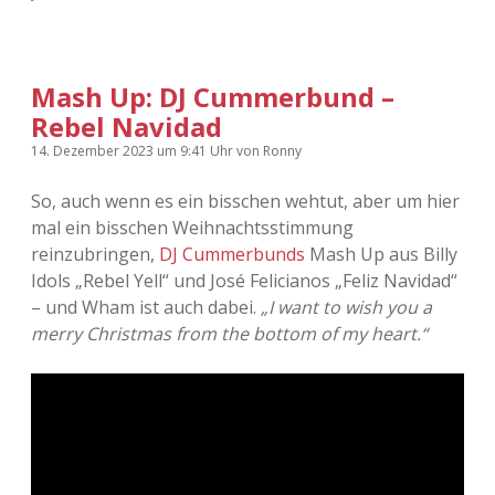
Adventskalender 2022
Adventskalender 2023
Mash Up: DJ Cummerbund –
Rebel Navidad
Adventskalender 2024
14. Dezember 2023
um 9:41 Uhr
von
Ronny
So, auch wenn es ein bisschen wehtut, aber um hier
mal ein bisschen Weihnachtsstimmung
reinzubringen,
DJ Cummerbunds
Mash Up aus Billy
Idols „Rebel Yell“ und José Felicianos „Feliz Navidad“
– und Wham ist auch dabei.
„I want to wish you a
merry Christmas from the bottom of my heart.“