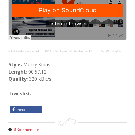
KFMW Adventskalender
·
2021 #24: Eigentlich heißen wir Klaus – Die Wahrheit kann niemals verletzend sein
Style:
Merry Xmas
Lenght:
00:57:12
Quality:
320 kBit/s
Tracklist:
teilen
6 Kommentare