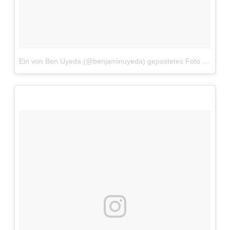
Ein von Ben Uyeda (@benjaminuyeda) gepostetes Foto
am
1. J