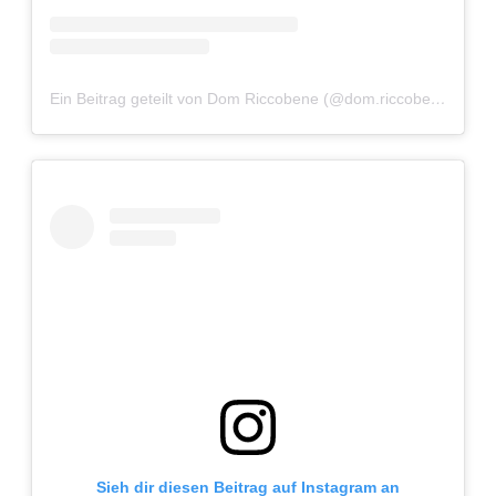
Ein Beitrag geteilt von Dom Riccobene (@dom.riccobene)
am
J
Sieh dir diesen Beitrag auf Instagram an