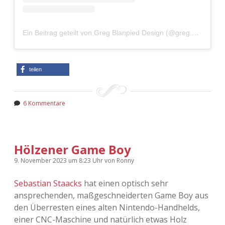
Adventskalender 2022
Adventskalender 2023
Ein Beitrag geteilt von Greg Blanpied Design (@greg.obj)
Adventskalender 2024
teilen
6 Kommentare
Hölzener Game Boy
9. November 2023
um 8:23 Uhr
von
Ronny
Sebastian Staacks
hat einen optisch sehr
ansprechenden, maßgeschneiderten Game Boy aus
den Überresten eines alten Nintendo-Handhelds,
einer CNC-Maschine und natürlich etwas Holz