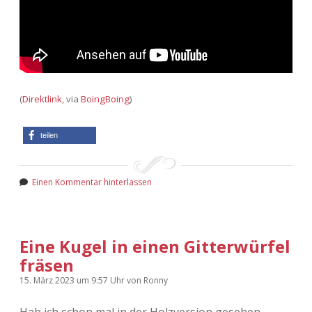
(
Direktlink
, via
BoingBoing
)
teilen
Einen Kommentar hinterlassen
Eine Kugel in einen Gitterwürfel
fräsen
15. März 2023
um 9:57 Uhr
von
Ronny
Hab ich schon mal in der Holzversion gesehen,