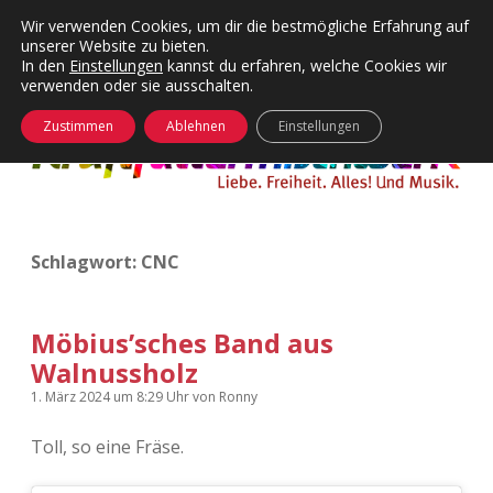
Wir verwenden Cookies, um dir die bestmögliche Erfahrung auf
unserer Website zu bieten.
Menü
Kategorien
Dropdown-
In den
Einstellungen
kannst du erfahren, welche Cookies wir
öffnen
Menü
verwenden oder sie ausschalten.
öffnen
24 Hours Chilling
KFMW-Disco
Zustimmen
Ablehnen
Einstellungen
Die Wende
Dates
Instagrams
Doku
Schlagwort:
CNC
KFMW-Disco
Contact
Adventskalender
kfmw.stuff
Dropdown-
Menü
Möbius’sches Band aus
öffnen
Walnussholz
Adventskalender 2010
Kopfkinomusik
facebook
instagram
rss
soundcloud
vimeo
Bluesky
1. März 2024
um 8:29 Uhr
von
Ronny
Adventskalender 2011
Nur mal so
Toll, so eine Fräse.
Adventskalender 2012
Täglicher Sinnwahn