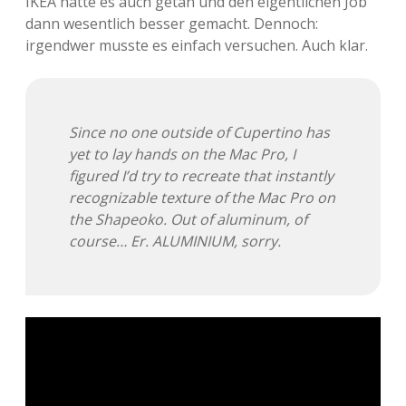
IKEA hätte es auch getan und den eigentlichen Job
dann wesentlich besser gemacht. Dennoch:
irgendwer musste es einfach versuchen. Auch klar.
Since no one outside of Cupertino has
yet to lay hands on the Mac Pro, I
figured I’d try to recreate that instantly
recognizable texture of the Mac Pro on
the Shapeoko. Out of aluminum, of
course… Er. ALUMINIUM, sorry.