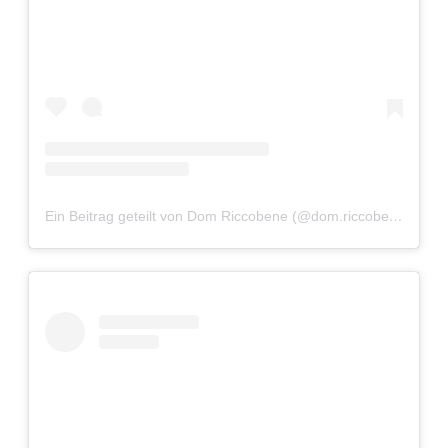
Ein Beitrag geteilt von Dom Riccobene (@dom.riccobene)
am
J