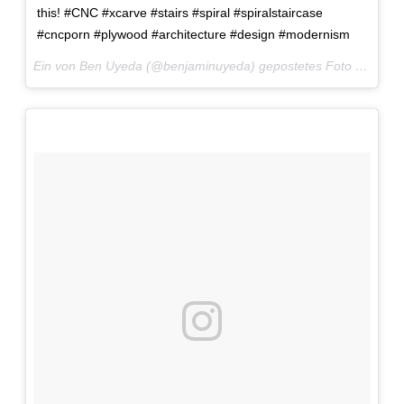
this! #CNC #xcarve #stairs #spiral #spiralstaircase
#cncporn #plywood #architecture #design #modernism
Ein von Ben Uyeda (@benjaminuyeda) gepostetes Foto am
24. 