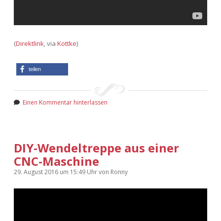
(
Direktlink
, via
Kottke
)
teilen
Einen Kommentar hinterlassen
DIY-Wendeltreppe aus einer
CNC-Maschine
29. August 2016
um 15:49 Uhr
von
Ronny