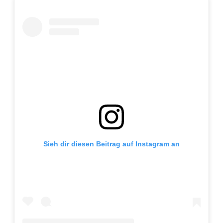
Adventskalender 2013
Visuelles
Adventskalender 2014
Wandnotizen
Adventskalender 2015
Adventskalender 2016
Adventskalender 2017
Adventskalender 2018
Sieh dir diesen Beitrag auf Instagram an
Adventskalender 2019
Adventskalender 2020
Adventskalender 2021