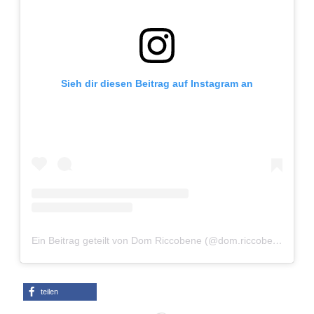
Sieh dir diesen Beitrag auf Instagram an
Ein Beitrag geteilt von Dom Riccobene (@dom.riccobene)
am
A
teilen