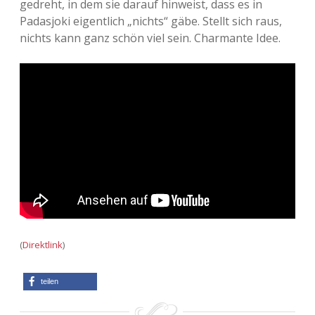
gedreht, in dem sie darauf hinweist, dass es in
Padasjoki eigentlich „nichts“ gäbe. Stellt sich raus,
Adventskalender 2013
Visuelles
nichts kann ganz schön viel sein. Charmante Idee.
Adventskalender 2014
Wandnotizen
Adventskalender 2015
Adventskalender 2016
Adventskalender 2017
Adventskalender 2018
Adventskalender 2019
(
Direktlink
)
Adventskalender 2020
teilen
Adventskalender 2021