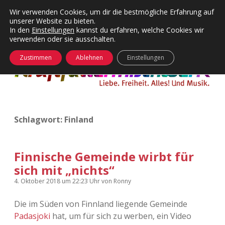
Wir verwenden Cookies, um dir die bestmögliche Erfahrung auf
unserer Website zu bieten.
Menü
Kategorien
Dropdown-
In den
Einstellungen
kannst du erfahren, welche Cookies wir
öffnen
Menü
verwenden oder sie ausschalten.
öffnen
24 Hours Chilling
KFMW-Disco
Zustimmen
Ablehnen
Einstellungen
Die Wende
Dates
Instagrams
Doku
Schlagwort:
Finland
KFMW-Disco
Contact
Adventskalender
kfmw.stuff
Dropdown-
Menü
Finnische Gemeinde wirbt für
öffnen
sich mit „nichts“
Adventskalender 2010
Kopfkinomusik
facebook
instagram
rss
soundcloud
vimeo
Bluesky
4. Oktober 2018
um 22:23 Uhr
von
Ronny
Adventskalender 2011
Nur mal so
Die im Süden von Finnland liegende Gemeinde
Padasjoki
hat, um für sich zu werben, ein Video
Adventskalender 2012
Täglicher Sinnwahn