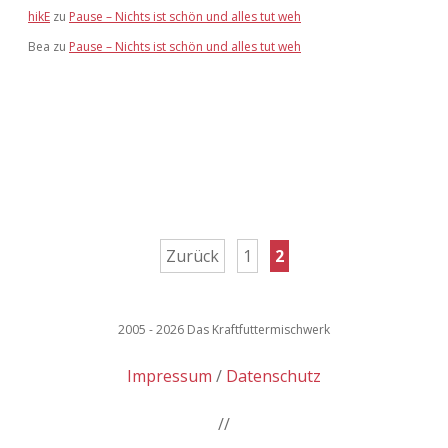
hikE
zu
Pause – Nichts ist schön und alles tut weh
Bea
zu
Pause – Nichts ist schön und alles tut weh
Seitennummerierung
Zurück
1
2
der
Beiträge
2005 - 2026 Das Kraftfuttermischwerk
Impressum
Datenschutz
//