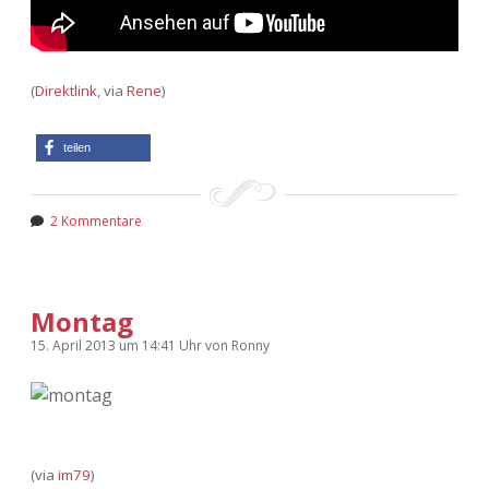
(
Direktlink
, via
Rene
)
teilen
2 Kommentare
Montag
15. April 2013
um 14:41 Uhr
von
Ronny
(via
im79
)