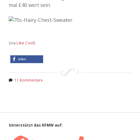
mal £40 wert sein.
(via
Like Cool
)
teilen
11 Kommentare
Sidebar
Unterstützt das KFMW auf: