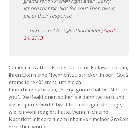
grams for $40“ then right after „Sorry
ignore that txt. Not for you“ Then tweet
Adventskalender 2013
Visuelles
pic of their response.
Adventskalender 2014
Wandnotizen
— nathan fielder (@nathanfielder)
April
24, 2013
Adventskalender 2015
Adventskalender 2016
Comedian Nathan Fielder bat seine Follower darum,
Adventskalender 2017
ihren Eltern eine Nachricht zu schicken in der „Got 2
grams for $40″ steht, um gleich
Adventskalender 2018
hinterherzuschicken, „Sorry ignore that txt. Not for
you“. Die Reaktionen sollten sie dann twittern und
Adventskalender 2019
das ist pures Gold. Obwohl ich mich gerade frage,
wie ich wohl reagiert hätte, wenn mich eine
Adventskalender 2020
Nachricht mit derartigem Inhalt von meiner Großen
erreichen würde.
Adventskalender 2021