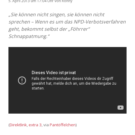
5. April 2013
um 17:04 Uhr
von
Ronny
„Sie können nicht singen, sie können nicht
sprechen – Wenn es um das NPD-Verbotsverfahren
geht, bekommt selbst der „Föhrrer“
Schnappatmung.“
(
Direktlink
,
extra 3
, via
Pantöffelchen
)