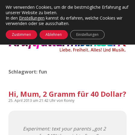
Wir verwenden Cookies, um dir die bestmögliche Erfahrung auf
unserer Website zu bieten.
Menü
Kategorien
Dropdown-
In den
Einstellungen
kannst du erfahren, welche Cookies wir
öffnen
Menü
verwenden oder sie ausschalten.
öffnen
24 Hours Chilling
KFMW-Disco
Zustimmen
Ablehnen
Einstellungen
Die Wende
Dates
Instagrams
Doku
Schlagwort:
fun
KFMW-Disco
Contact
Adventskalender
kfmw.stuff
Dropdown-
Menü
Hi, Mum, 2 Gramm für 40 Dollar?
öffnen
Adventskalender 2010
Kopfkinomusik
25. April 2013
um 21:42 Uhr
von
Ronny
facebook
instagram
rss
soundcloud
vimeo
Bluesky
Adventskalender 2011
Nur mal so
Experiment: text your parents „got 2
Adventskalender 2012
Täglicher Sinnwahn