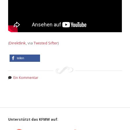
(
Direktlink
, via
Twisted Sifter
)
teilen
Ein Kommentar
Sidebar
Unterstützt das KFMW auf: