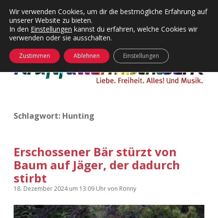
Wir verwenden Cookies, um dir die bestmögliche Erfahrung auf
unserer Website zu bieten.
Menü
Kategorien
Dropdown-
In den
Einstellungen
kannst du erfahren, welche Cookies wir
öffnen
Menü
verwenden oder sie ausschalten.
öffnen
24 Hours Chilling
KFMW-Disco
Zustimmen
Ablehnen
Einstellungen
Die Wende
Dates
Instagrams
Doku
Schlagwort:
Hunting
KFMW-Disco
Contact
Adventskalender
kfmw.stuff
Dropdown-
Menü
Erschossener Bär stürzt von
öffnen
Baum auf Jäger, der dadurch
Adventskalender 2010
Kopfkinomusik
facebook
instagram
rss
soundcloud
vimeo
Bluesky
stirbt
Adventskalender 2011
Nur mal so
18. Dezember 2024
um 13:09 Uhr
von
Ronny
Adventskalender 2012
Täglicher Sinnwahn