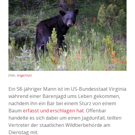
Adventskalender 2013
Visuelles
Adventskalender 2014
Wandnotizen
Adventskalender 2015
Adventskalender 2016
Adventskalender 2017
(Foto:
brigachtal
)
Adventskalender 2018
Ein 58-jähriger Mann ist im US-Bundesstaat Virginia
während einer Bärenjagd ums Leben gekommen,
Adventskalender 2019
nachdem ihn ein Bär bei einem Sturz von einem
Baum
erfasst und erschlagen hat
. Offenbar
Adventskalender 2020
handelte es sich dabei um einen Jagdunfall, teilten
Vertreter der staatlichen Wildtierbehörde am
Adventskalender 2021
Dienstag mit.