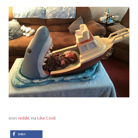
(von
reddit
, via
Like Cool
)
teilen