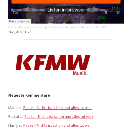
Das Kraftfuttermischwerk
·
@ La Grange, Bergen auf Rügen, 11.04.2026
Story dazu:
Hier
.
Neueste Kommentare
Marie
zu
Pause – Nichts ist schön und alles tut weh
Pascal
zu
Pause – Nichts ist schön und alles tut weh
Harry
zu
Pause – Nichts ist schön und alles tut weh