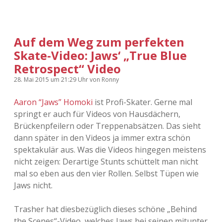
Adventskalender 2022
Adventskalender 2023
Auf dem Weg zum perfekten
Skate-Video: Jaws‘ „True Blue
Adventskalender 2024
Retrospect“ Video
28. Mai 2015
um 21:29 Uhr
von
Ronny
Aaron “Jaws” Homoki
ist Profi-Skater. Gerne mal
springt er auch für Videos von Hausdächern,
Brückenpfeilern oder Treppenabsätzen. Das sieht
dann später in den Videos ja immer extra schön
spektakulär aus. Was die Videos hingegen meistens
nicht zeigen: Derartige Stunts schüttelt man nicht
mal so eben aus den vier Rollen. Selbst Tüpen wie
Jaws nicht.
Trasher hat diesbezüglich dieses schöne „Behind
the Scenes“-Video, welches Jaws bei seinen mitunter