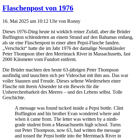
Flaschenpost von 1976
16. Mai 2025
um 10:12 Uhr
von
Ronny
Dieses 1976-Ding heute ist wirklich reiner Zufall, aber die Brüder
Buffington schlenderten an einem Strand auf den Bahamas entlang,
als sie eine Flaschenpost in einer alten Pepsi-Flasche fanden.
„Verschickt“ hatte die im Jahr 1976 der damalige Neuntklässler
Peter Thompson über den Merrimack River in Massachusetts, fast
2000 Kilometer vom Fundort entfernt.
Die Brüder machten den heute 63-jährigen Peter Thompson
ausfindig und tauschten sich per Videochat mit ihm aus. Das war
voller Staunen und Freude. Dieses seltene Wiedersehen einer
Flasche mit ihrem Absender ist ein Beweis für die
Unberechenbarkeit des Meeres – und des Lebens selbst. Tolle
Geschichte.
A message was found tucked inside a Pepsi bottle. Clint
Buffington and his brother Evan wondered where and
when it came from. The letter was written by a ninth-
grade student from a Massachusetts high school. Turns
out Peter Thompson, now 63, had written the message
and tossed the Pepsi bottle into the Merrimack River in