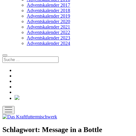
Adventskalender 2017
Adventskalender 2018
Adventskalender 2019
Adventskalender 2020
Adventskalender 2021
Adventskalender 2022
Adventskalender 2023
Adventskalender 2024
Suchen
facebook
instagram
rss
soundcloud
vimeo
Bluesky
Menü
öffnen
Schlagwort:
Message in a Bottle