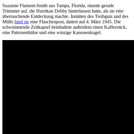
Suzanne Flament-Smith aus Tampa, Florida, räumte gerade
Trümmer auf, die Hurrikan Debby hinterlassen hatte, als sie eine
überraschende Entdeckung machte. Inmitten des Treibguts und des
Mülls
fand sie
eine Flaschenpost, datiert auf 4. März 1945. Die
schwimmende Zeitkapsel beinhaltete außerdem einen Kaffeestick,
eine Patronenhülse und eine winzige Kanonenkugel.