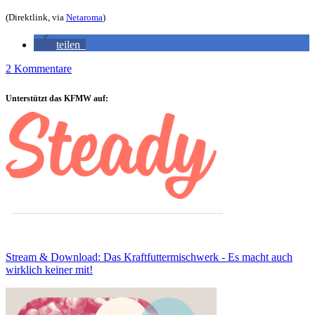
(Direktlink, via
Netaroma
)
teilen
2 Kommentare
Sidebar
Unterstützt das KFMW auf:
Stream & Download: Das Kraftfuttermischwerk - Es macht auch
wirklich keiner mit!