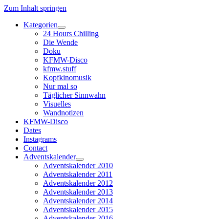
Zum Inhalt springen
Kategorien
Dropdown-
24 Hours Chilling
Menü
Die Wende
öffnen
Doku
KFMW-Disco
kfmw.stuff
Kopfkinomusik
Nur mal so
Täglicher Sinnwahn
Visuelles
Wandnotizen
KFMW-Disco
Dates
Instagrams
Contact
Adventskalender
Dropdown-
Adventskalender 2010
Menü
Adventskalender 2011
öffnen
Adventskalender 2012
Adventskalender 2013
Adventskalender 2014
Adventskalender 2015
Adventskalender 2016