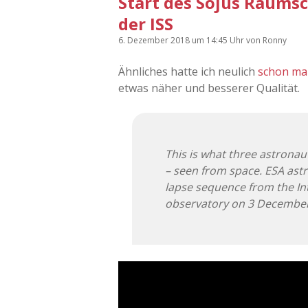
Start des Sojus Raumsc
der ISS
6. Dezember 2018
um 14:45 Uhr
von
Ronny
Ähnliches hatte ich neulich
schon ma
etwas näher und besserer Qualität.
This is what three astronau
– seen from space. ESA astr
lapse sequence from the In
observatory on 3 December