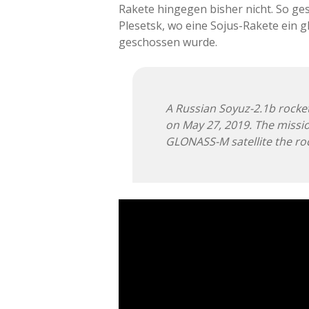
Rakete hingegen bisher nicht. So 
Plesetsk, wo eine Sojus-Rakete ein g
geschossen wurde.
A Russian Soyuz-2.1b rocket
on May 27, 2019. The missio
GLONASS-M satellite the roc