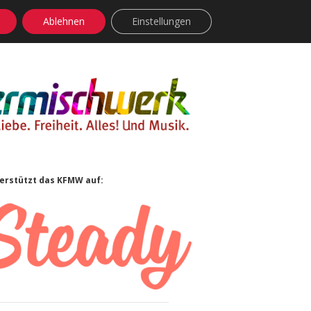
Ablehnen
Einstellungen
facebook
instagram
rss
soundcloud
vimeo
Bluesky
idebar
erstützt das KFMW auf: