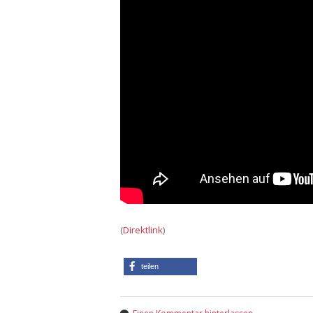
(
Direktlink
)
teilen