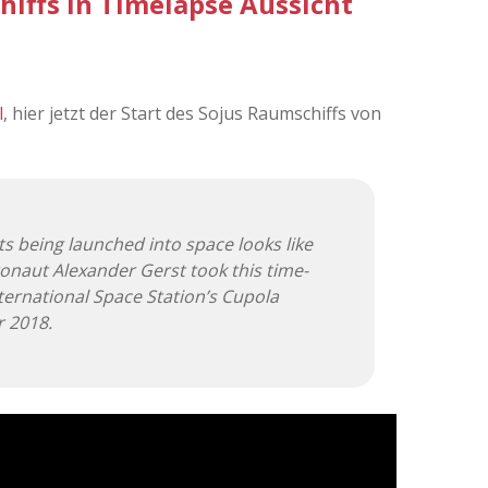
hiffs in Timelapse Aussicht
l
, hier jetzt der Start des Sojus Raumschiffs von
ts being launched into space looks like
onaut Alexander Gerst took this time-
ternational Space Station’s Cupola
 2018.