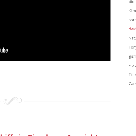
didi
Kli
sbr
daM
Net
Ton
gis
Flo
Till
Car