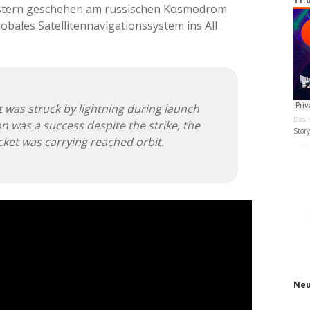
11.
gestern geschehen am russischen Kosmodrom
lobales Satellitennavigationssystem ins All
 was struck by lightning during launch
Das K
n was a success despite the strike, the
Stor
ket was carrying reached orbit.
Neu