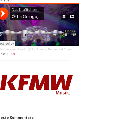
04.2026
raftfuttermischwerk
·
@ La Grange, Bergen auf Rügen, 11.04.2026
y dazu:
Hier
.
este Kommentare