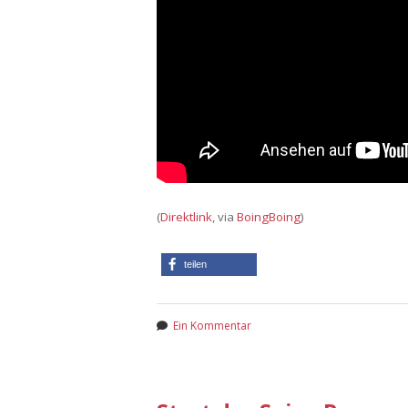
(
Direktlink
, via
BoingBoing
)
teilen
Ein Kommentar