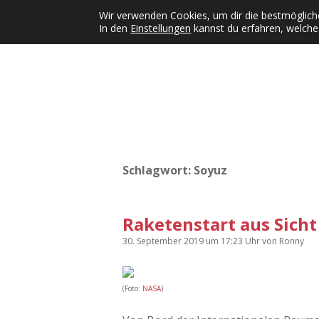
Wir verwenden Cookies, um dir die bestmögliche
In den
Einstellungen
kannst du erfahren, welche
Kategorien
KFMW-Disco
Dates
Inst
Dropdown-Menü öffnen
Schlagwort:
Soyuz
Raketenstart aus Sicht 
30. September 2019
um 17:23 Uhr
von
Ronny
(Foto:
NASA
)