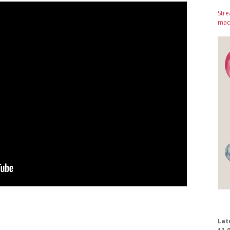
Stre
mach
Lat