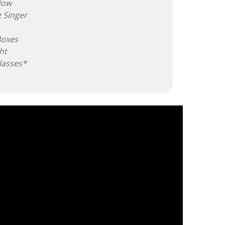
Now
 Singer
Boxes
ht
lasses*