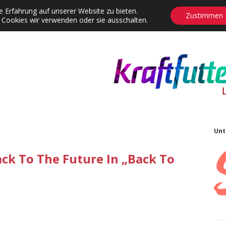
 Erfahrung auf unserer Website zu bieten.
Zustimmen
 Cookies wir verwenden oder sie ausschalten.
agrams
Contact
Adventskalender
Dropdown-Menü öffnen
S
Unt
ck To The Future In „Back To