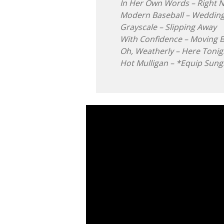
In Her Own Words – Right 
Modern Baseball – Wedding
Grayscale – Slipping Away
With Confidence – Moving 
Oh, Weatherly – Here Tonig
Hot Mulligan – *Equip Sung