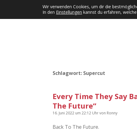
Wir verwenden Cookies, um dir die bestmögliche
In den
Einstellungen
kannst du erfahren, welche
Kategorien
KFMW-Disco
Dates
Inst
Dropdown-Menü öffnen
Schlagwort:
Supercut
Every Time They Say Ba
The Future“
16. Juni 2022
um 22:12 Uhr
von
Ronny
Back To The Future.