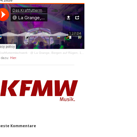
04.2026
raftfuttermischwerk
·
@ La Grange, Bergen auf Rügen, 11.04.2026
y dazu:
Hier
.
este Kommentare