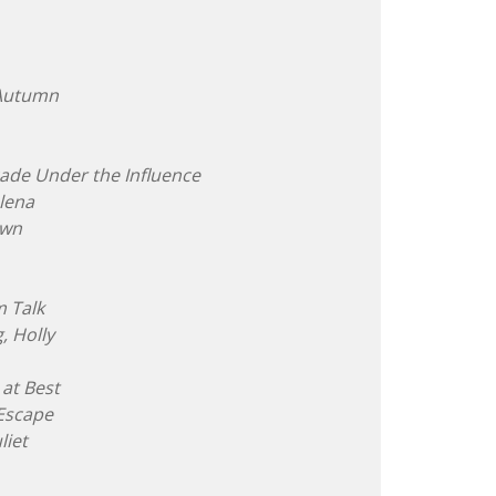
 Autumn
ade Under the Influence
lena
own
m Talk
, Holly
at Best
 Escape
liet