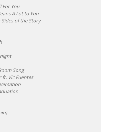
l For You
Means A Lot to You
Sides of the Story
h
night
 Room Song
 ft. Vic Fuentes
versation
aduation
in)