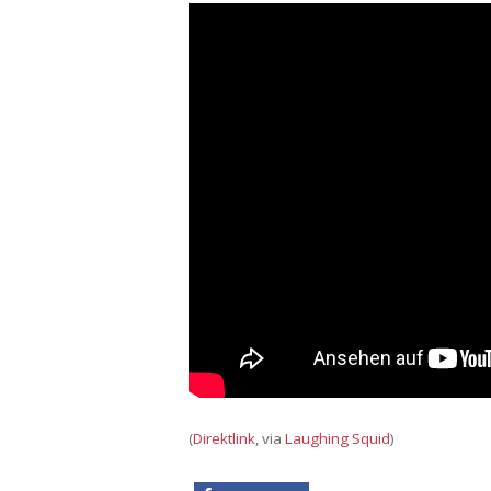
(
Direktlink
, via
Laughing Squid
)