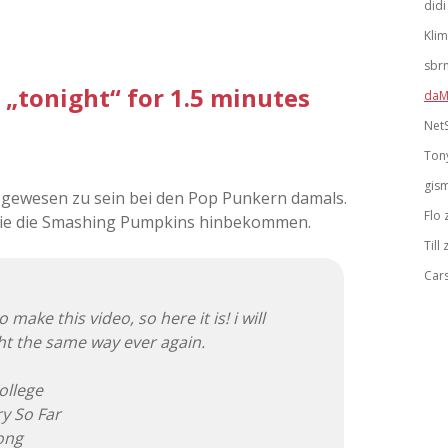
didi
Kli
sbr
„tonight“ for 1.5 minutes
daM
Net
Ton
gis
 gewesen zu sein bei den Pop Punkern damals.
Flo
 wie die Smashing Pumpkins hinbekommen.
Till
Car
ake this video, so here it is! i will
ht the same way ever again.
ollege
y So Far
ong