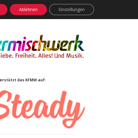
Ablehnen
Einstellungen
facebook
instagram
rss
soundcloud
vimeo
Bluesky
idebar
erstützt das KFMW auf: