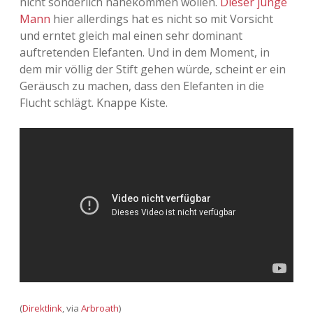
nicht sonderlich nahekommen wollen.
Dieser junge
Mann
hier allerdings hat es nicht so mit Vorsicht
Adventskalender 2013
Visuelles
und erntet gleich mal einen sehr dominant
auftretenden Elefanten. Und in dem Moment, in
Adventskalender 2014
Wandnotizen
dem mir völlig der Stift gehen würde, scheint er ein
Geräusch zu machen, dass den Elefanten in die
Adventskalender 2015
Flucht schlägt. Knappe Kiste.
Adventskalender 2016
Adventskalender 2017
Adventskalender 2018
Adventskalender 2019
Adventskalender 2020
Adventskalender 2021
(
Direktlink
, via
Arbroath
)