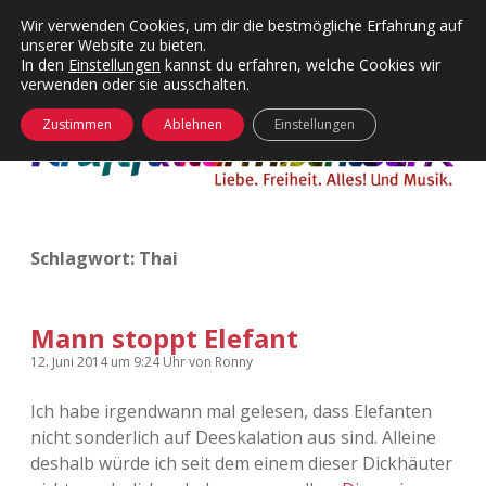
Wir verwenden Cookies, um dir die bestmögliche Erfahrung auf
unserer Website zu bieten.
Menü
Kategorien
Dropdown-
In den
Einstellungen
kannst du erfahren, welche Cookies wir
öffnen
Menü
verwenden oder sie ausschalten.
öffnen
24 Hours Chilling
KFMW-Disco
Zustimmen
Ablehnen
Einstellungen
Die Wende
Dates
Instagrams
Doku
Schlagwort:
Thai
KFMW-Disco
Contact
Adventskalender
kfmw.stuff
Dropdown-
Menü
Mann stoppt Elefant
öffnen
Adventskalender 2010
Kopfkinomusik
12. Juni 2014
um 9:24 Uhr
von
Ronny
facebook
instagram
rss
soundcloud
vimeo
Bluesky
Ich habe irgendwann mal gelesen, dass Elefanten
Adventskalender 2011
Nur mal so
nicht sonderlich auf Deeskalation aus sind. Alleine
deshalb würde ich seit dem einem dieser Dickhäuter
Adventskalender 2012
Täglicher Sinnwahn