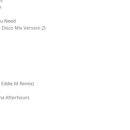
e
ou Need
 Disco Mix Version 2)
& Eddie M Remix)
a Afterhours