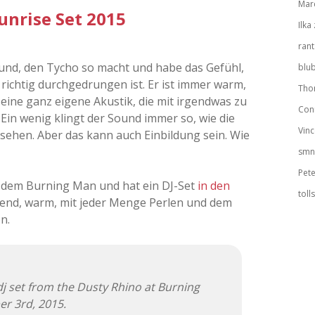
Mar
unrise Set 2015
Ilka
rant
ound, den Tycho so macht und habe das Gefühl,
blu
 richtig durchgedrungen ist. Er ist immer warm,
Tho
ine ganz eigene Akustik, die mit irgendwas zu
Con
 Ein wenig klingt der Sound immer so, wie die
Vinc
sehen. Aber das kann auch Einbildung sein. Wie
smn
Pete
 dem Burning Man und hat ein DJ-Set
in den
toll
tend, warm, mit jeder Menge Perlen und dem
n.
j set from the Dusty Rhino at Burning
r 3rd, 2015.