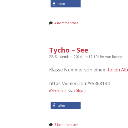
teilen
4 Kommentare
Tycho – See
22. September 2014
um 17:10 Uhr
von
Ronny
Klasse Nummer von einem
tollen A
https://vimeo.com/95368144
(
Direktlink
, via
r0byn
)
teilen
3 Kommentare