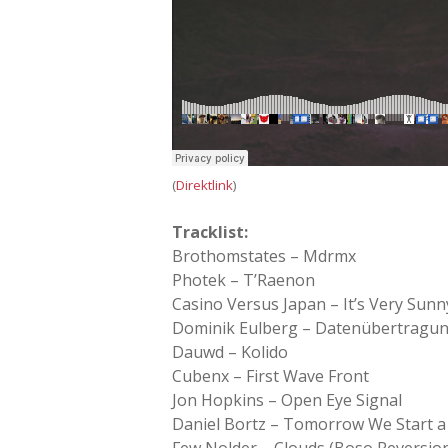
(
Direktlink
)
Tracklist:
Brothomstates – Mdrmx
Photek – T’Raenon
Casino Versus Japan – It’s Very Sunn
Dominik Eulberg – Datenübertragun
Dauwd – Kolido
Cubenx – First Wave Front
Jon Hopkins – Open Eye Signal
Daniel Bortz – Tomorrow We Start a
Few Nolder – Clouds (Boso Reversio