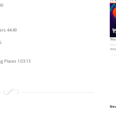
11.
00
ers 44:49
5
Das K
Stor
g Places 1:03:13
Neu