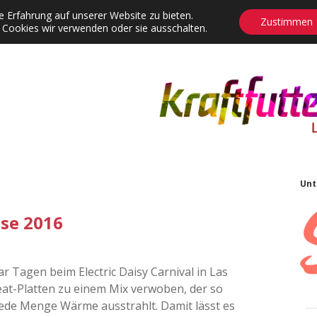
 Erfahrung auf unserer Website zu bieten.
Zustimmen
 Cookies wir verwenden oder sie ausschalten.
agrams
Contact
Adventskalender
Dropdown-Menü öffnen
S
Unt
ise 2016
ar Tagen beim Electric Daisy Carnival in Las
t-Platten zu einem Mix verwoben, der so
 jede Menge Wärme ausstrahlt. Damit lässt es