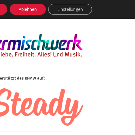
Ablehnen
Einstellungen
facebook
instagram
rss
soundcloud
vimeo
Bluesky
idebar
erstützt das KFMW auf: