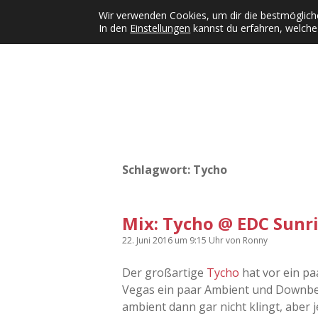
Wir verwenden Cookies, um dir die bestmögliche
In den
Einstellungen
kannst du erfahren, welche
Kategorien
KFMW-Disco
Dates
Inst
Dropdown-Menü öffnen
Schlagwort:
Tycho
Mix: Tycho @ EDC Sunr
22. Juni 2016
um 9:15 Uhr
von
Ronny
Der großartige
Tycho
hat vor ein pa
Vegas ein paar Ambient und Downbea
ambient dann gar nicht klingt, aber