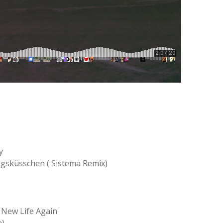
y
gsküsschen ( Sistema Remix)
 New Life Again
n)