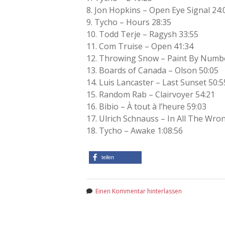
8. Jon Hopkins – Open Eye Signal 24:
9. Tycho – Hours 28:35
10. Todd Terje – Ragysh 33:55
11. Com Truise – Open 41:34
12. Throwing Snow – Paint By Numb
13. Boards of Canada – Olson 50:05
14. Luis Lancaster – Last Sunset 50:5
15. Random Rab – Clairvoyer 54:21
16. Bibio – À tout à l’heure 59:03
17. Ulrich Schnauss – In All The Wron
18. Tycho – Awake 1:08:56
teilen
Einen Kommentar hinterlassen