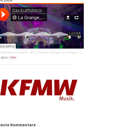
04.2026
raftfuttermischwerk
·
@ La Grange, Bergen auf Rügen, 11.04.2026
y dazu:
Hier
.
este Kommentare