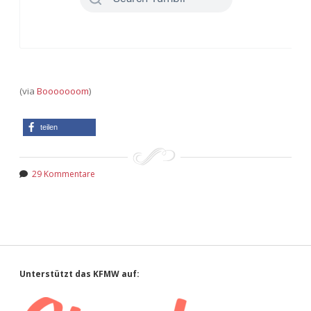
(via
Booooooom
)
teilen
29 Kommentare
Sidebar
Unterstützt das KFMW auf: