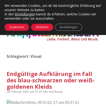
Wir verwenden Cookies, um dir die bestmögliche Erfahrung auf
unserer Website zu bieten.
Menü
Kategorien
Dropdown-
In den
Einstellungen
kannst du erfahren, welche Cookies wir
öffnen
Menü
verwenden oder sie ausschalten.
öffnen
24 Hours Chilling
KFMW-Disco
Zustimmen
Ablehnen
Einstellungen
Die Wende
Dates
Instagrams
Doku
Schlagwort:
Visual
KFMW-Disco
Contact
Adventskalender
kfmw.stuff
Dropdown-
Menü
Endgültige Aufklärung im Fall
öffnen
des blau-schwarzen oder weiß-
Adventskalender 2010
Kopfkinomusik
facebook
instagram
rss
soundcloud
vimeo
Bluesky
goldenen Kleids
Adventskalender 2011
Nur mal so
28. Februar 2015
um 21:37 Uhr
von
Ronny
Adventskalender 2012
Täglicher Sinnwahn