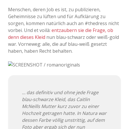
Adventskalender 2013
Visuelles
Menschen, deren Job es ist, zu publizieren,
Geheimnisse zu lüften und für Aufklärung zu
Adventskalender 2014
Wandnotizen
sorgen, kommen natürlich auch an #thedress nicht
vorbei. Und et voilà:
entzaubern sie die Frage, ob
Adventskalender 2015
denn
dieses Kleid
nun blau-schwarz oder weiß-gold
war. Vorneweg: alle, die auf blau-weiß gesetzt
Adventskalender 2016
haben, haben Recht behalten.
Adventskalender 2017
Adventskalender 2018
Adventskalender 2019
… das definitiv und ohne jede Frage
blau-schwarze Kleid, das Caitlin
Adventskalender 2020
McNeills Mutter kurz zuvor zu einer
Hochzeit getragen hatte. In Natura war
Adventskalender 2021
dessen Farbe völlig unstrittig, auf dem
Foto aber ergab sich der nun