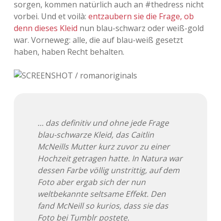
sorgen, kommen natürlich auch an #thedress nicht
Adventskalender 2013
Visuelles
vorbei. Und et voilà:
entzaubern sie die Frage, ob
denn
dieses Kleid
nun blau-schwarz oder weiß-gold
Adventskalender 2014
Wandnotizen
war. Vorneweg: alle, die auf blau-weiß gesetzt
haben, haben Recht behalten.
Adventskalender 2015
Adventskalender 2016
Adventskalender 2017
… das definitiv und ohne jede Frage
Adventskalender 2018
blau-schwarze Kleid, das Caitlin
McNeills Mutter kurz zuvor zu einer
Adventskalender 2019
Hochzeit getragen hatte. In Natura war
dessen Farbe völlig unstrittig, auf dem
Adventskalender 2020
Foto aber ergab sich der nun
weltbekannte seltsame Effekt. Den
Adventskalender 2021
fand McNeill so kurios, dass sie das
Foto bei Tumblr postete.