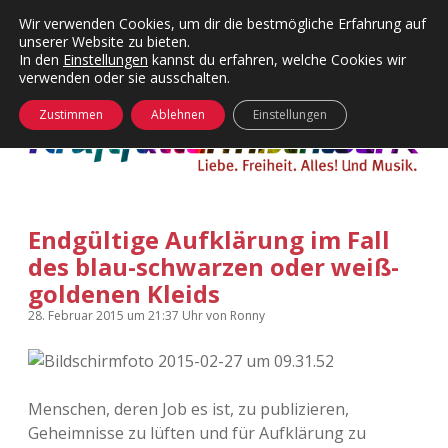
Wir verwenden Cookies, um dir die bestmögliche Erfahrung auf
unserer Website zu bieten.
Menü
Kategorien
Dropdown-
In den
Einstellungen
kannst du erfahren, welche Cookies wir
öffnen
Menü
verwenden oder sie ausschalten.
öffnen
24 Hours Chilling
KFMW-Disco
Zustimmen
Ablehnen
Einstellungen
Die Wende
Dates
Instagrams
Doku
Endgültige Aufklärung im Fall
KFMW-Disco
Contact
des blau-schwarzen oder weiß-
Adventskalender
kfmw.stuff
goldenen Kleids
Dropdown-
Menü
28. Februar 2015
um 21:37 Uhr
von
Ronny
öffnen
Adventskalender 2010
Kopfkinomusik
facebook
instagram
rss
soundcloud
vimeo
Bluesky
Adventskalender 2011
Nur mal so
Menschen, deren Job es ist, zu publizieren,
Adventskalender 2012
Täglicher Sinnwahn
Geheimnisse zu lüften und für Aufklärung zu