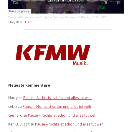
Das Kraftfuttermischwerk
·
@ La Grange, Bergen auf Rügen, 11.04.2026
Story dazu:
Hier
.
Neueste Kommentare
Harry
zu
Pause – Nichts ist schön und alles tut weh
sebix
zu
Pause – Nichts ist schön und alles tut weh
Gerhard
zu
Pause – Nichts ist schön und alles tut weh
Ken U. Diggit
zu
Pause – Nichts ist schön und alles tut weh