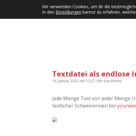
Wir verwenden Cookies, um dir die bestmögliche
In den
Einstellungen
kannst du erfahren, welche
Kategorien
KFMW-Disco
Dates
Inst
Dropdown-Menü öffnen
Textdatei als endlose 
16. Januar 2022
um 13:27 Uhr
von
Ronny
Jede Menge Text von jeder Menge Us
textlicher Schweinereien bei
yourwor