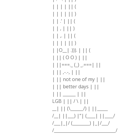
| | | | || (
| | | | || )
| | .‘ | || (
| | ‚ | || )
| | ‚. | || (
| | | | || )
| |O__| .))). | || (
| || ( O O ) | ||
| ||===._ (_) _.===| ||
| || ‚-.-‚ | ||
| || not one of my | ||
| || better days | ||
| || ______ | ||
LGB | || / \ | ||
__| || (\______/) | ||_____
/__| ||___) |“| (____| ||____/
/___|_|/ (________) |_|/___/
/_____________________________/