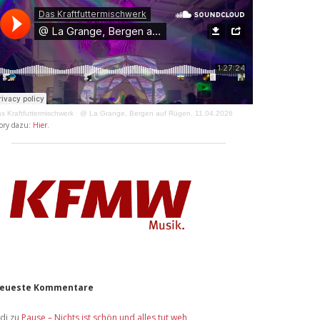
s Kraftfuttermischwerk
·
@ La Grange, Bergen auf Rügen, 11.04.2026
ory dazu:
Hier
.
eueste Kommentare
idi
zu
Pause – Nichts ist schön und alles tut weh