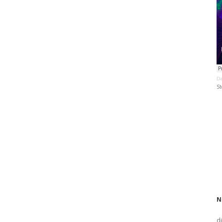
Da
St
N
d