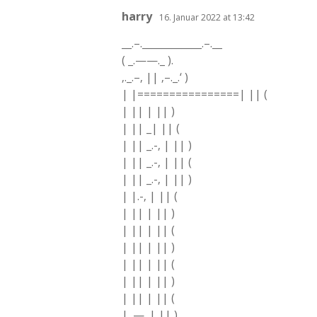
harry
16. Januar 2022 at 13:42
__.–.____________.–.__
( _.——._ ).
‚._.–‚ || ‚–._.‘ )
| |================| || (
| || | || )
| || _| || (
| || _.-‚ | || )
| || _.-‚ | || (
| || _.-‚ | || )
| |.-‚ | || (
| || | || )
| || | || (
| || | || )
| || | || (
| || | || )
| || | || (
| .—. | || )