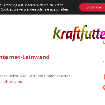
 Erfahrung auf unserer Website zu bieten.
Zustimmen
 Cookies wir verwenden oder sie ausschalten.
agrams
Contact
Adventskalender
Dropdown-Menü öffnen
Internet-Leinwand
U
ern nebst ASCII-Art und unmoderierter
ldoftext.com
.