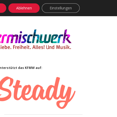
Ablehnen
Einstellungen
facebook
instagram
rss
soundcloud
vimeo
Bluesky
Sidebar
nterstützt das KFMW auf: