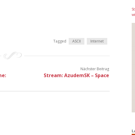
S
wi
Tagged
ASCII
Internet
Nächster Beitrag
me:
Stream: AzudemSK – Space
L