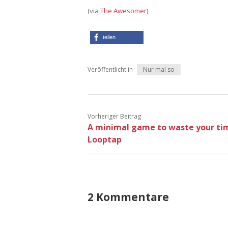
(via
The Awesomer
)
teilen
Veröffentlicht in
Nur mal so
Vorheriger Beitrag
A minimal game to waste your ti
Looptap
2 Kommentare