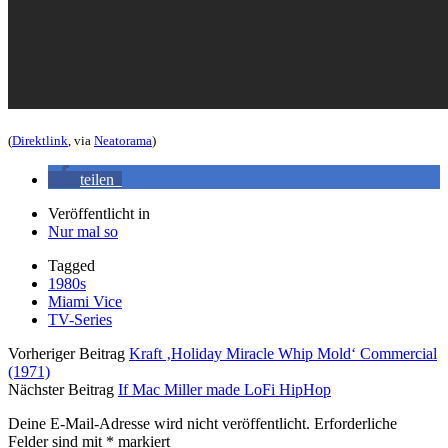
(
Direktlink
, via
Neatorama
)
teilen
Veröffentlicht in
Nur mal so
Tagged
1980s
Miami Vice
TV-Series
Vorheriger Beitrag
Kraft ‚Holiday Miracle Whip Mold‘ Commercial
(1971)
Nächster Beitrag
If Mac Miller made LoFi HipHop
Deine E-Mail-Adresse wird nicht veröffentlicht.
Erforderliche
Felder sind mit
*
markiert