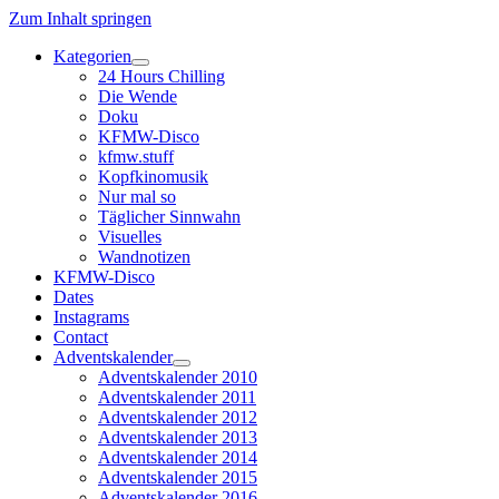
Zum Inhalt springen
Kategorien
Dropdown-
24 Hours Chilling
Menü
Die Wende
öffnen
Doku
KFMW-Disco
kfmw.stuff
Kopfkinomusik
Nur mal so
Täglicher Sinnwahn
Visuelles
Wandnotizen
KFMW-Disco
Dates
Instagrams
Contact
Adventskalender
Dropdown-
Adventskalender 2010
Menü
Adventskalender 2011
öffnen
Adventskalender 2012
Adventskalender 2013
Adventskalender 2014
Adventskalender 2015
Adventskalender 2016