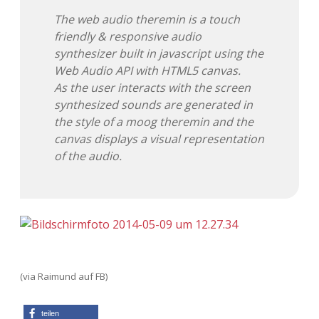
The web audio theremin is a touch
Adventskalender 2013
Visuelles
friendly & responsive audio
synthesizer built in javascript using the
Adventskalender 2014
Wandnotizen
Web Audio API with HTML5 canvas.
As the user interacts with the screen
Adventskalender 2015
synthesized sounds are generated in
the style of a moog theremin and the
Adventskalender 2016
canvas displays a visual representation
of the audio.
Adventskalender 2017
Adventskalender 2018
Adventskalender 2019
Adventskalender 2020
(via Raimund auf FB)
Adventskalender 2021
teilen