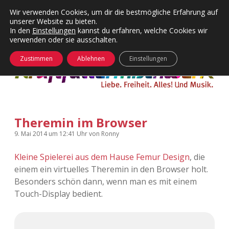
Wir verwenden Cookies, um dir die bestmögliche Erfahrung auf
unserer Website zu bieten.
Menü
Kategorien
Dropdown-
In den
Einstellungen
kannst du erfahren, welche Cookies wir
öffnen
Menü
verwenden oder sie ausschalten.
öffnen
24 Hours Chilling
KFMW-Disco
Zustimmen
Ablehnen
Einstellungen
Die Wende
Dates
Instagrams
Doku
Theremin im Browser
KFMW-Disco
Contact
9. Mai 2014
um 12:41 Uhr
von
Ronny
Adventskalender
kfmw.stuff
Dropdown-
Menü
Kleine Spielerei aus dem Hause Femur Design
, die
öffnen
einem ein virtuelles Theremin in den Browser holt.
Adventskalender 2010
Kopfkinomusik
facebook
instagram
rss
soundcloud
vimeo
Bluesky
Besonders schön dann, wenn man es mit einem
Touch-Display bedient.
Adventskalender 2011
Nur mal so
Adventskalender 2012
Täglicher Sinnwahn