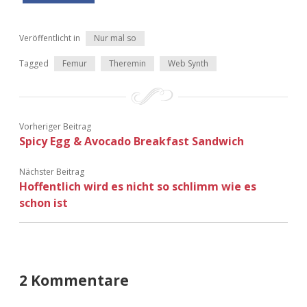
Adventskalender 2022
Veröffentlicht in
Nur mal so
Adventskalender 2023
Tagged
Femur
Theremin
Web Synth
Adventskalender 2024
Vorheriger Beitrag
Spicy Egg & Avocado Breakfast Sandwich
Nächster Beitrag
Hoffentlich wird es nicht so schlimm wie es
schon ist
2 Kommentare