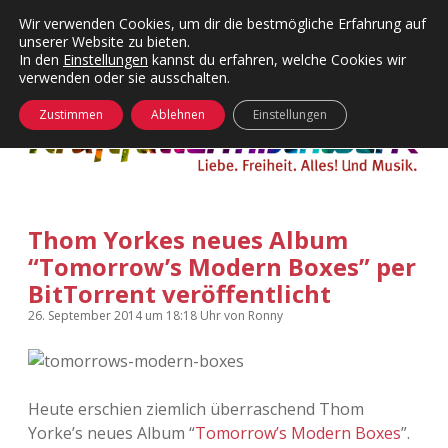
Wir verwenden Cookies, um dir die bestmögliche Erfahrung auf
unserer Website zu bieten.
Menü
Kategorien
Dropdown-
In den
Einstellungen
kannst du erfahren, welche Cookies wir
öffnen
Menü
verwenden oder sie ausschalten.
öffnen
24 Hours Chilling
KFMW-Disco
Zustimmen
Ablehnen
Einstellungen
Die Wende
Dates
Instagrams
Doku
Thom Yorkes neues Album
KFMW-Disco
Contact
“Tomorrow’s Modern Boxes” per
Adventskalender
kfmw.stuff
BitTorrent veröffentlicht
Dropdown-
Menü
26. September 2014
um 18:18 Uhr
von
Ronny
öffnen
Adventskalender 2010
Kopfkinomusik
facebook
instagram
rss
soundcloud
vimeo
Bluesky
Adventskalender 2011
Nur mal so
Heute erschien ziemlich überraschend Thom
Adventskalender 2012
Täglicher Sinnwahn
Yorke’s neues Album “
Tomorrow’s Modern Boxes
”.