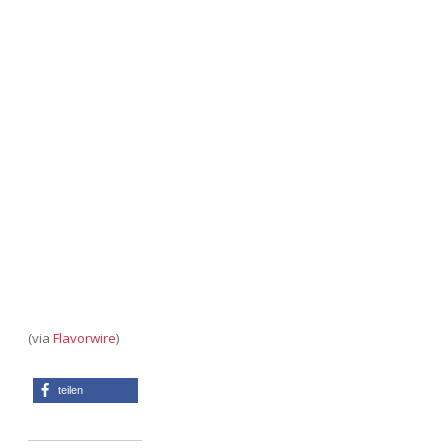
(via
Flavorwire
)
teilen