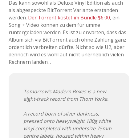
Das kann sowohl als Deluxe Vinyl Edition als auch
Adventskalender 2013
Visuelles
als abgespeckte BitTorrent Variante erstanden
werden.
Der Torrent kostet im Bundle $6.00
, ein
Adventskalender 2014
Wandnotizen
Song + Video können zu dem für umme
runtergeladen werden. Es ist zu erwarten, dass das
Adventskalender 2015
Album sich via BitTorrent auch ohne Zahlung ganz
ordentlich verbreiten dürfte. Nicht so wie U2, aber
Adventskalender 2016
dennoch wird es wohl auf nicht unerheblich vielen
Rechnern landen. .
Adventskalender 2017
Adventskalender 2018
Tomorrow’s Modern Boxes is a new
Adventskalender 2019
eight-track record from Thom Yorke.
Adventskalender 2020
A record born of silver darkness,
pressed onto heavyweight 180g white
Adventskalender 2021
vinyl completed with undersize 75mm
centre labels, housed within heavy