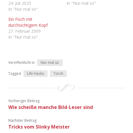
24. Juli 2025
In "Nur mal so"
Adventskalender 2022
In "Nur mal so"
Adventskalender 2023
Ein Fisch mit
durchsichtigem Kopf
27. Februar 2009
Adventskalender 2024
In "Nur mal so"
Veröffentlicht in
Nur mal so
Tagged
Life Hacks
Torch
Vorheriger Beitrag
Wie scheiße manche Bild-Leser sind
Nächster Beitrag
Tricks vom Slinky Meister