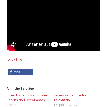
Adventskalender 2013
Visuelles
Adventskalender 2014
Wandnotizen
Adventskalender 2015
Adventskalender 2016
Adventskalender 2017
(
Direktlink
)
Adventskalender 2018
teilen
Adventskalender 2019
Adventskalender 2020
Ähnliche Beiträge
Einen Fisch ins Netz malen
Ein Aussichtsturm für
Adventskalender 2021
und ihn dort schwimmen
Teichfische
lassen
16. Januar 2017