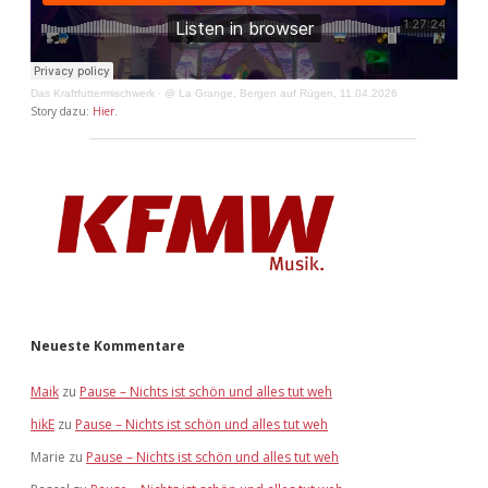
Das Kraftfuttermischwerk
·
@ La Grange, Bergen auf Rügen, 11.04.2026
Story dazu:
Hier
.
Neueste Kommentare
Maik
zu
Pause – Nichts ist schön und alles tut weh
hikE
zu
Pause – Nichts ist schön und alles tut weh
Marie
zu
Pause – Nichts ist schön und alles tut weh