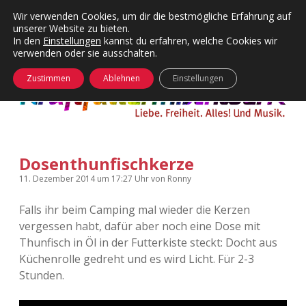
Wir verwenden Cookies, um dir die bestmögliche Erfahrung auf
unserer Website zu bieten.
Menü
Kategorien
Dropdown-
In den
Einstellungen
kannst du erfahren, welche Cookies wir
öffnen
Menü
verwenden oder sie ausschalten.
öffnen
24 Hours Chilling
KFMW-Disco
Zustimmen
Ablehnen
Einstellungen
Die Wende
Dates
Instagrams
Doku
Dosenthunfischkerze
KFMW-Disco
Contact
11. Dezember 2014
um 17:27 Uhr
von
Ronny
Adventskalender
kfmw.stuff
Dropdown-
Menü
Falls ihr beim Camping mal wieder die Kerzen
öffnen
vergessen habt, dafür aber noch eine Dose mit
Adventskalender 2010
Kopfkinomusik
facebook
instagram
rss
soundcloud
vimeo
Bluesky
Thunfisch in Öl in der Futterkiste steckt: Docht aus
Küchenrolle gedreht und es wird Licht. Für 2-3
Adventskalender 2011
Nur mal so
Stunden.
Adventskalender 2012
Täglicher Sinnwahn