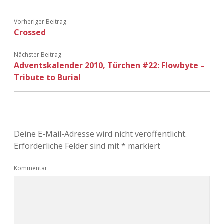
Adventskalender 2013
Visuelles
Vorheriger Beitrag
Crossed
Adventskalender 2014
Wandnotizen
Nächster Beitrag
Adventskalender 2015
Adventskalender 2010, Türchen #22: Flowbyte –
Tribute to Burial
Adventskalender 2016
Adventskalender 2017
Deine E-Mail-Adresse wird nicht veröffentlicht.
Adventskalender 2018
Erforderliche Felder sind mit
*
markiert
Adventskalender 2019
Kommentar
Adventskalender 2020
Adventskalender 2021