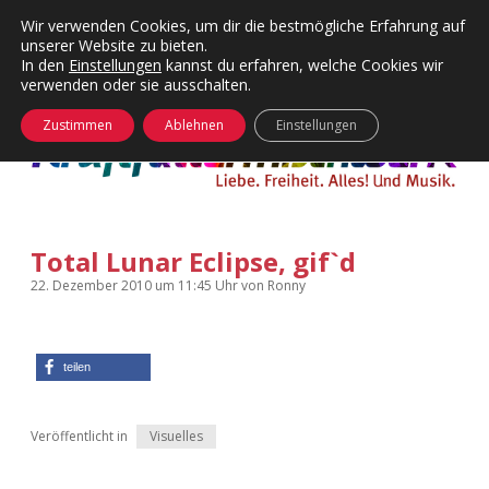
Wir verwenden Cookies, um dir die bestmögliche Erfahrung auf
unserer Website zu bieten.
Menü
Kategorien
Dropdown-
In den
Einstellungen
kannst du erfahren, welche Cookies wir
öffnen
Menü
verwenden oder sie ausschalten.
öffnen
24 Hours Chilling
KFMW-Disco
Zustimmen
Ablehnen
Einstellungen
Die Wende
Dates
Instagrams
Doku
Total Lunar Eclipse, gif`d
KFMW-Disco
Contact
22. Dezember 2010
um 11:45 Uhr
von
Ronny
Adventskalender
kfmw.stuff
Dropdown-
Menü
öffnen
Adventskalender 2010
Kopfkinomusik
teilen
facebook
instagram
rss
soundcloud
vimeo
Bluesky
Adventskalender 2011
Nur mal so
Veröffentlicht in
Visuelles
Adventskalender 2012
Täglicher Sinnwahn