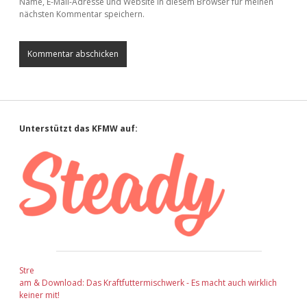
Name, E-Mail-Adresse und Website in diesem Browser für meinen
nächsten Kommentar speichern.
Sidebar
Unterstützt das KFMW auf:
Stre
am & Download: Das Kraftfuttermischwerk - Es macht auch wirklich
keiner mit!