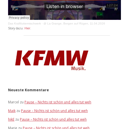
Das Kraftfuttermischwerk
·
@ La Grange, Bergen auf Rügen, 11.04.2026
Story dazu:
Hier
.
Neueste Kommentare
Marcel
zu
Pause – Nichts ist schön und alles tut weh
Maik
zu
Pause – Nichts ist schön und alles tut weh
hikE
zu
Pause – Nichts ist schön und alles tut weh
Marie
zu
Pause – Nichts ist schön und alles tut weh