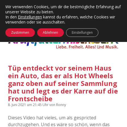
Wir verwenden Cookies, um dir die bestmögliche Erfahrung auf
unserer Website zu bieten.
Menü
Kategorien
Dropdown-
In den
Einstellungen
kannst du erfahren, welche Cookies wir
öffnen
Menü
verwenden oder sie ausschalten.
öffnen
24 Hours Chilling
KFMW-Disco
Zustimmen
Ablehnen
Einstellungen
Die Wende
Dates
Instagrams
Doku
Tüp entdeckt vor seinem Haus
KFMW-Disco
Contact
ein Auto, das er als Hot Wheels
Adventskalender
kfmw.stuff
ganz oben auf seiner Sammlung
Dropdown-
Menü
hat und legt es der Karre auf die
öffnen
Adventskalender 2010
Kopfkinomusik
Frontscheibe
facebook
instagram
rss
soundcloud
vimeo
Bluesky
8. Juni 2021
um 21:45 Uhr
von
Ronny
Adventskalender 2011
Nur mal so
Dieses Video hat vieles, um als gespricted
Adventskalender 2012
Täglicher Sinnwahn
durchzugehen. Und es wäre so schön, wenn das