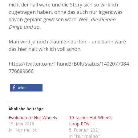
nicht der Fall wäre und die Story sich so wirklich
Adventskalender 2013
Visuelles
zugetragen haben, ohne das auch nur irgendwas
davon geplant gewesen wäre. Weil:
die kleinen
Adventskalender 2014
Wandnotizen
Dinge und so.
Adventskalender 2015
Man wird ja noch träumen dürfen – und dann wäre
das hier halt wirklich voll schön.
Adventskalender 2016
https://twitter.com/Thund3rB0lt/status/1402077084
Adventskalender 2017
776689666
Adventskalender 2018
teilen
Adventskalender 2019
Ähnliche Beiträge
Adventskalender 2020
Evolution of Hot Wheels
10-facher Hot Wheels
19. Mai 2018
Loop POV
Adventskalender 2021
In "Nur mal so"
5. Februar 2021
In "Nur mal so"