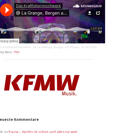
s Kraftfuttermischwerk
·
@ La Grange, Bergen auf Rügen, 11.04.2026
ory dazu:
Hier
.
eueste Kommentare
ob
zu
Pause – Nichts ist schön und alles tut weh