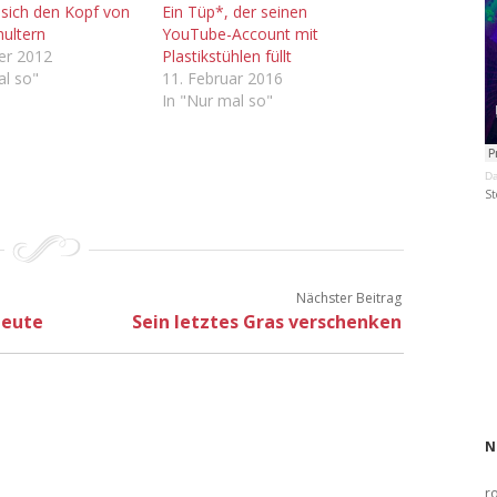
 sich den Kopf von
Ein Tüp*, der seinen
hultern
YouTube-Account mit
er 2012
Plastikstühlen füllt
al so"
11. Februar 2016
In "Nur mal so"
Da
St
Nächster Beitrag
heute
Sein letztes Gras verschenken
N
r