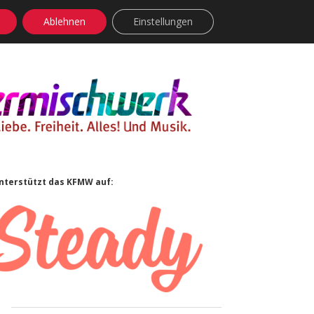
Ablehnen
Einstellungen
facebook
instagram
rss
soundcloud
vimeo
Bluesky
Sidebar
nterstützt das KFMW auf: