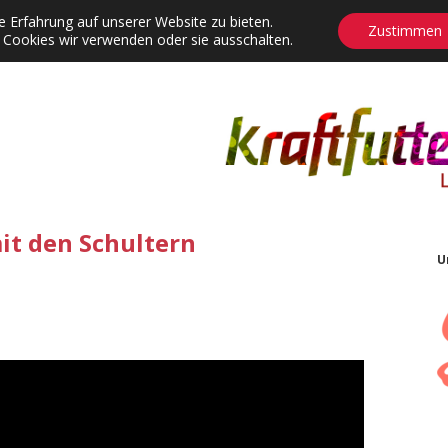
 Erfahrung auf unserer Website zu bieten.
Zustimmen
 Cookies wir verwenden oder sie ausschalten.
agrams
Contact
Adventskalender
Dropdown-Menü öffnen
it den Schultern
U