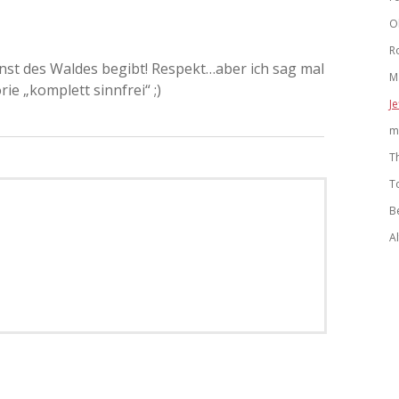
O
R
enst des Waldes begibt! Respekt…aber ich sag mal
M
ie „komplett sinnfrei“ ;)
Je
m
T
T
B
A