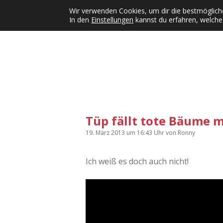
Wir verwenden Cookies, um dir die bestmögliche
In den
Einstellungen
kannst du erfahren, welche
Kategorien
KFMW-Disco
Dates
Inst
Dropdown-Menü öffnen
Tüp fällt tote Bäume m
19. März 2013
um 16:43 Uhr
von
Ronny
Ich weiß es doch auch nicht!