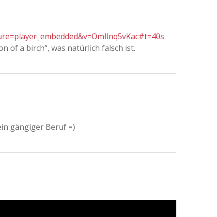
ture=player_embedded&v=OmlInq5vKac#t=40s
n of a birch“, was natürlich falsch ist.
in gängiger Beruf =)