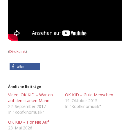
Adventskalender 2013
Visuelles
Adventskalender 2014
Wandnotizen
Adventskalender 2015
Adventskalender 2016
(
Direktlink
)
Adventskalender 2017
teilen
Adventskalender 2018
Ähnliche Beiträge
Adventskalender 2019
Video: OK KID – Warten
OK KID – Gute Menschen
auf den starken Mann
19. Oktober 2015
22. September 2017
In "Kopfkinomusik"
Adventskalender 2020
In "Kopfkinomusik"
Adventskalender 2021
OK KID – Hör Nie Auf
23. Mai 2026