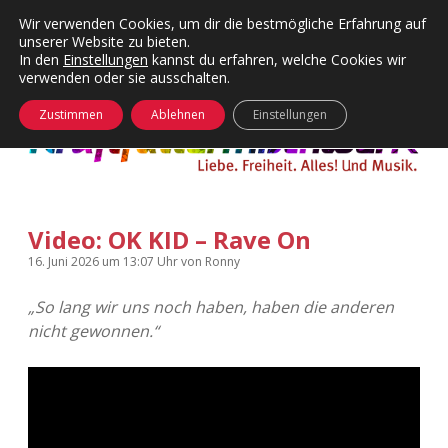
Wir verwenden Cookies, um dir die bestmögliche Erfahrung auf
unserer Website zu bieten.
Menü
Kategorien
Dropdown-
In den
Einstellungen
kannst du erfahren, welche Cookies wir
öffnen
Menü
verwenden oder sie ausschalten.
öffnen
24 Hours Chilling
KFMW-Disco
Zustimmen
Ablehnen
Einstellungen
Die Wende
Dates
Instagrams
Doku
Video: OK KID – Rave On
KFMW-Disco
Contact
16. Juni 2026
um 13:07 Uhr
von
Ronny
Adventskalender
kfmw.stuff
Dropdown-
Menü
„So lang wir uns noch haben, haben die anderen
öffnen
nicht gewonnen.“
Adventskalender 2010
Kopfkinomusik
facebook
instagram
rss
soundcloud
vimeo
Bluesky
Adventskalender 2011
Nur mal so
Adventskalender 2012
Täglicher Sinnwahn