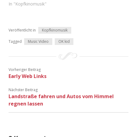
In "Kopfkinomusik"
Adventskalender 2022
Adventskalender 2023
Veröffentlicht in
Kopfkinomusik
Adventskalender 2024
Tagged
Music Video
OK kid
Vorheriger Beitrag
Early Web Links
Nächster Beitrag
Landstraße fahren und Autos vom Himmel
regnen lassen