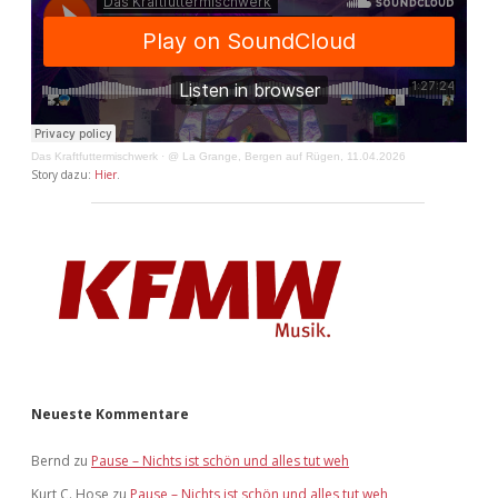
Das Kraftfuttermischwerk
·
@ La Grange, Bergen auf Rügen, 11.04.2026
Story dazu:
Hier
.
Neueste Kommentare
Bernd
zu
Pause – Nichts ist schön und alles tut weh
Kurt C. Hose
zu
Pause – Nichts ist schön und alles tut weh