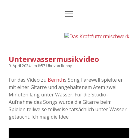
Menü
Kategorien
Dropdown-
öffnen
Menü
öffnen
24 Hours Chilling
KFMW-Disco
Die Wende
Dates
Unterwassermusikvideo
Instagrams
Doku
9. April 2024
um 8:57 Uhr
von
Ronny
KFMW-Disco
Contact
Für das Video zu
Bernth
s Song Farewell spielte er
mit einer Gitarre und angehaltenem Atem zwei
Adventskalender
kfmw.stuff
Dropdown-
Menü
Minuten lang unter Wasser. Für die Studio-
öffnen
Aufnahme des Songs wurde die Gitarre beim
Adventskalender 2010
Kopfkinomusik
facebook
instagram
rss
soundcloud
vimeo
Bluesky
Spielen teilweise teilweise tatsächlich unter Wasser
getaucht. Ich mag die Idee.
Adventskalender 2011
Nur mal so
Adventskalender 2012
Täglicher Sinnwahn