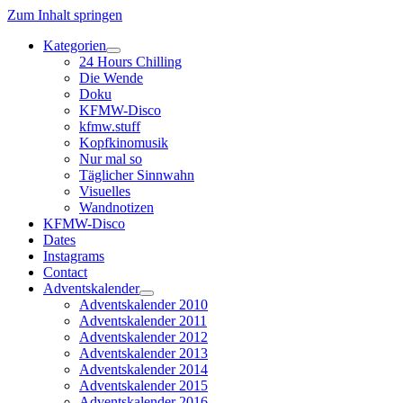
Zum Inhalt springen
Kategorien
Dropdown-
24 Hours Chilling
Menü
Die Wende
öffnen
Doku
KFMW-Disco
kfmw.stuff
Kopfkinomusik
Nur mal so
Täglicher Sinnwahn
Visuelles
Wandnotizen
KFMW-Disco
Dates
Instagrams
Contact
Adventskalender
Dropdown-
Adventskalender 2010
Menü
Adventskalender 2011
öffnen
Adventskalender 2012
Adventskalender 2013
Adventskalender 2014
Adventskalender 2015
Adventskalender 2016