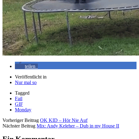
teilen
Veröffentlicht in
Nur mal so
Tagged
Fail
GIF
Monday
Vorheriger Beitrag
OK KID – Hör Nie Auf
Nächster Beitrag
Mix: Andy Keleher – Dub in my House II