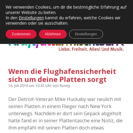
Wir verwenden Cookies, um dir die bestmögliche Erfahrung auf
unserer Website zu bieten.
Menü
Kategorien
Dropdown-
In den
Einstellungen
kannst du erfahren, welche Cookies wir
öffnen
Menü
verwenden oder sie ausschalten.
öffnen
24 Hours Chilling
KFMW-Disco
Zustimmen
Ablehnen
Einstellungen
Die Wende
Dates
Instagrams
Doku
Wenn die Flughafensicherheit
KFMW-Disco
Contact
sich um deine Platten sorgt
Adventskalender
kfmw.stuff
Dropdown-
16. Juli 2016
um 10:41 Uhr
von
Ronny
Menü
öffnen
Der Detroit-Veteran Mike Huckaby war neulich mit
Adventskalender 2010
Kopfkinomusik
facebook
instagram
rss
soundcloud
vimeo
Bluesky
seinen Platten in einem Flieger nach New York
unterwegs. Nachdem er dort sein Gepäck abgeholt
Adventskalender 2011
Nur mal so
hatte fand er in seiner Plattentasche eine Notiz, die
ihm empfahl mit seinen Platten doch etwas
Adventskalender 2012
Täglicher Sinnwahn