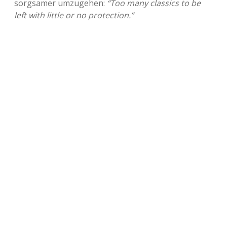
sorgsamer umzugehen:
“Too many classics to be
left with little or no protection.”
Adventskalender 2013
Visuelles
Adventskalender 2014
Wandnotizen
Adventskalender 2015
Adventskalender 2016
Adventskalender 2017
Adventskalender 2018
Adventskalender 2019
Adventskalender 2020
Adventskalender 2021