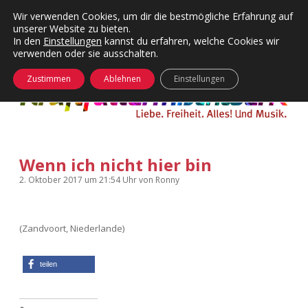
Wir verwenden Cookies, um dir die bestmögliche Erfahrung auf
unserer Website zu bieten.
Menü
Kategorien
Dropdown-
In den
Einstellungen
kannst du erfahren, welche Cookies wir
öffnen
Menü
verwenden oder sie ausschalten.
öffnen
24 Hours Chilling
KFMW-Disco
Zustimmen
Ablehnen
Einstellungen
Die Wende
Dates
Instagrams
Doku
Wenn ich nicht hier bin
KFMW-Disco
Contact
2. Oktober 2017
um 21:54 Uhr
von
Ronny
Adventskalender
kfmw.stuff
Dropdown-
Menü
öffnen
(Zandvoort, Niederlande)
Adventskalender 2010
Kopfkinomusik
facebook
instagram
rss
soundcloud
vimeo
Bluesky
Adventskalender 2011
Nur mal so
teilen
Adventskalender 2012
Täglicher Sinnwahn