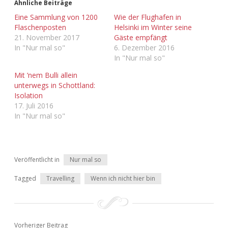
Ähnliche Beiträge
Adventskalender 2013
Visuelles
Eine Sammlung von 1200
Wie der Flughafen in
Flaschenposten
Helsinki im Winter seine
21. November 2017
Gäste empfängt
Adventskalender 2014
Wandnotizen
In "Nur mal so"
6. Dezember 2016
In "Nur mal so"
Adventskalender 2015
Mit ’nem Bulli allein
unterwegs in Schottland:
Adventskalender 2016
Isolation
17. Juli 2016
Adventskalender 2017
In "Nur mal so"
Adventskalender 2018
Veröffentlicht in
Nur mal so
Adventskalender 2019
Tagged
Travelling
Wenn ich nicht hier bin
Adventskalender 2020
Adventskalender 2021
Vorheriger Beitrag