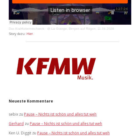
Das Kraftfuttermischwerk
·
@ La Grange, Bergen auf Rügen, 11.04.2026
Story dazu:
Hier
.
Neueste Kommentare
sebix
zu
Pause – Nichts ist schön und alles tut weh
Gerhard
zu
Pause – Nichts ist schön und alles tut weh
Ken U. Diggit
zu
Pause – Nichts ist schön und alles tut weh