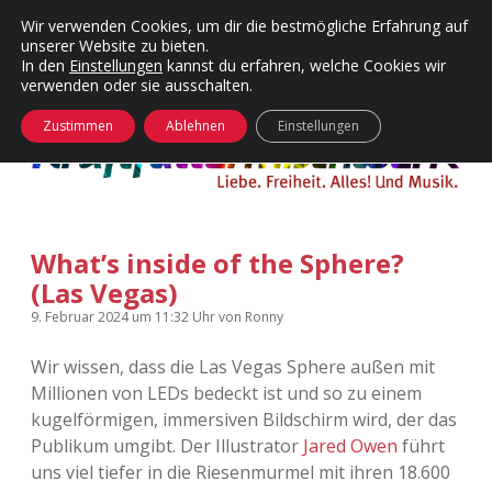
Wir verwenden Cookies, um dir die bestmögliche Erfahrung auf
unserer Website zu bieten.
Menü
Kategorien
Dropdown-
In den
Einstellungen
kannst du erfahren, welche Cookies wir
öffnen
Menü
verwenden oder sie ausschalten.
öffnen
24 Hours Chilling
KFMW-Disco
Zustimmen
Ablehnen
Einstellungen
Die Wende
Dates
Instagrams
Doku
What’s inside of the Sphere?
KFMW-Disco
Contact
(Las Vegas)
Adventskalender
kfmw.stuff
Dropdown-
9. Februar 2024
um 11:32 Uhr
von
Ronny
Menü
öffnen
Wir wissen, dass die Las Vegas Sphere außen mit
Adventskalender 2010
Kopfkinomusik
facebook
instagram
rss
soundcloud
vimeo
Bluesky
Millionen von LEDs bedeckt ist und so zu einem
kugelförmigen, immersiven Bildschirm wird, der das
Adventskalender 2011
Nur mal so
Publikum umgibt. Der Illustrator
Jared Owen
führt
uns viel tiefer in die Riesenmurmel mit ihren 18.600
Adventskalender 2012
Täglicher Sinnwahn