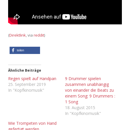
(
Direktlink
, via
reddit
)
teilen
Ähnliche Beiträge
Regen spielt auf Handpan
9 Drummer spielen
25. September 2019
zusammen unabhängig
In "Kopfkinomusik"
von einander die Beats zu
einem Song: 9 Drummers :
1 Song
18. August 2015
In "Kopfkinomusik"
Wie Trompeten von Hand
gefertigt werden