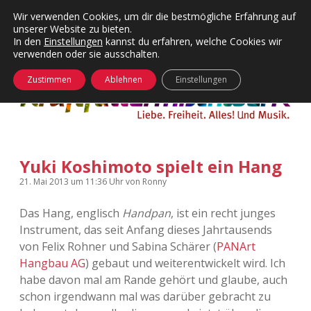
Wir verwenden Cookies, um dir die bestmögliche Erfahrung auf
unserer Website zu bieten.
Menü
Kategorien
Dropdown-
In den
Einstellungen
kannst du erfahren, welche Cookies wir
öffnen
Menü
verwenden oder sie ausschalten.
öffnen
24 Hours Chilling
KFMW-Disco
Zustimmen
Ablehnen
Einstellungen
Die Wende
Dates
Instagrams
Doku
Yuki Koshimoto spielt ein Hang
KFMW-Disco
Contact
21. Mai 2013
um 11:36 Uhr
von
Ronny
Adventskalender
kfmw.stuff
Dropdown-
Menü
Das Hang, englisch
Handpan
, ist ein recht junges
öffnen
Instrument, das seit Anfang dieses Jahrtausends
Adventskalender 2010
Kopfkinomusik
facebook
instagram
rss
soundcloud
vimeo
Bluesky
von Felix Rohner und Sabina Schärer (
PANArt
Hangbau AG
) gebaut und weiterentwickelt wird. Ich
Adventskalender 2011
Nur mal so
habe davon mal am Rande gehört und glaube, auch
schon irgendwann mal was darüber gebracht zu
Adventskalender 2012
Täglicher Sinnwahn