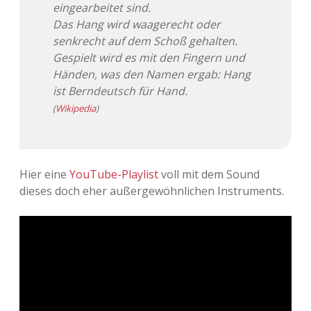
eingearbeitet sind.
Adventskalender 2022
Das Hang wird waagerecht oder
senkrecht auf dem Schoß gehalten.
Adventskalender 2023
Gespielt wird es mit den Fingern und
Händen, was den Namen ergab: Hang
Adventskalender 2024
ist Berndeutsch für Hand.
(
Wikipedia
)
Hier eine
YouTube-Playlist
voll mit dem Sound
dieses doch eher außergewöhnlichen Instruments.