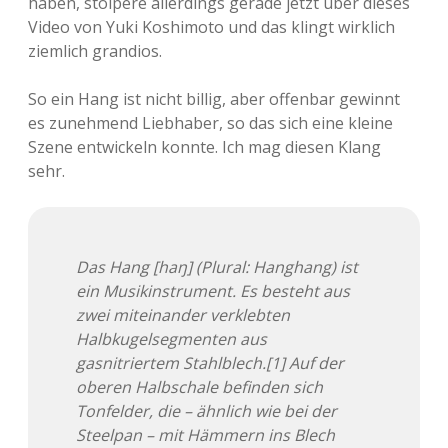
haben, stolpere allerdings gerade jetzt über dieses
Video von Yuki Koshimoto und das klingt wirklich
Adventskalender 2013
Visuelles
ziemlich grandios.
Adventskalender 2014
Wandnotizen
So ein Hang ist nicht billig, aber offenbar gewinnt
es zunehmend Liebhaber, so das sich eine kleine
Adventskalender 2015
Szene entwickeln konnte. Ich mag diesen Klang
sehr.
Adventskalender 2016
Adventskalender 2017
Das Hang [haŋ] (Plural: Hanghang) ist
Adventskalender 2018
ein Musikinstrument. Es besteht aus
zwei miteinander verklebten
Adventskalender 2019
Halbkugelsegmenten aus
gasnitriertem Stahlblech.[1] Auf der
Adventskalender 2020
oberen Halbschale befinden sich
Tonfelder, die – ähnlich wie bei der
Adventskalender 2021
Steelpan – mit Hämmern ins Blech