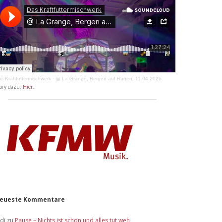
s Kraftfuttermischwerk
·
@ La Grange, Bergen auf Rügen, 11.04.2026
ory dazu:
Hier
.
eueste Kommentare
idi
zu
Pause – Nichts ist schön und alles tut weh