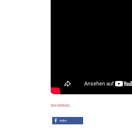
(
Direktlink
)
teilen