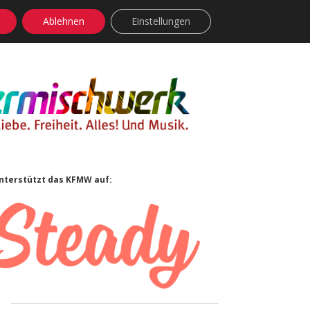
Ablehnen
Einstellungen
facebook
instagram
rss
soundcloud
vimeo
Bluesky
Sidebar
nterstützt das KFMW auf: