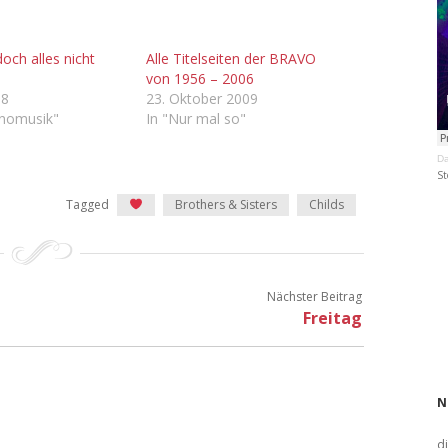
och alles nicht
Alle Titelseiten der BRAVO
!
von 1956 – 2006
08
23. Oktober 2009
inomusik"
In "Nur mal so"
Da
St
Tagged
Brothers & Sisters
Childs
Nächster Beitrag
Freitag
N
d