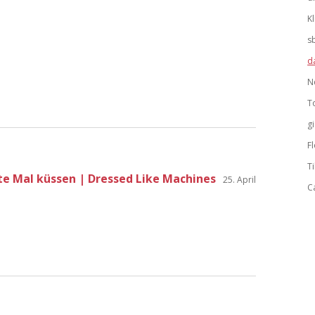
K
s
d
N
T
g
F
Ti
e Mal küssen | Dressed Like Machines
25. April
C