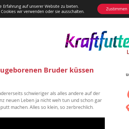
 Erfahrung auf unserer Website zu bieten.
Zustimmen
 Cookies wir verwenden oder sie ausschalten.
agrams
Contact
Adventskalender
Dropdown-Menü öffnen
eugeborenen Bruder küssen
U
ndererseits schwieriger als alles andere auf der
ganz neuen Leben ja nicht weh tun und schon gar
utt machen. Alles so klein, so zerbrechlich.