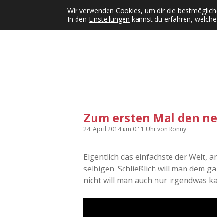
Wir verwenden Cookies, um dir die bestmögliche
In den
Einstellungen
kannst du erfahren, welche
Kategorien
KFMW-Disco
Dates
Inst
Dropdown-Menü öffnen
Zum ersten Mal den n
24. April 2014
um 0:11 Uhr
von
Ronny
Eigentlich das einfachste der Welt, a
selbigen. Schließlich will man dem 
nicht will man auch nur irgendwas kap