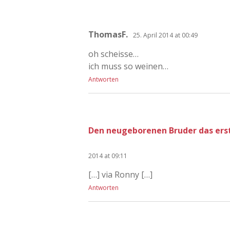
ThomasF.
25. April 2014 at 00:49
oh scheisse…
ich muss so weinen…
Antworten
Den neugeborenen Bruder das erst
2014 at 09:11
[…] via Ronny […]
Antworten