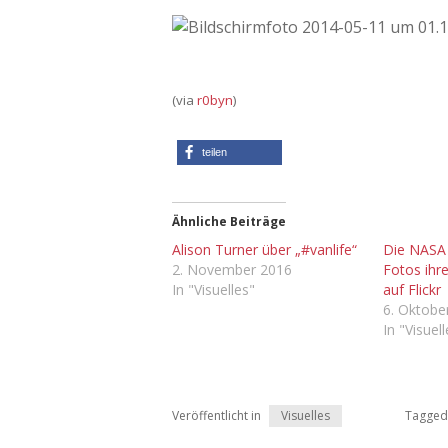
(via
r0byn
)
teilen
Ähnliche Beiträge
Alison Turner über „#vanlife“
Die NASA 
2. November 2016
Fotos ihr
In "Visuelles"
auf Flickr
6. Oktobe
In "Visuel
Veröffentlicht in
Visuelles
Tagged