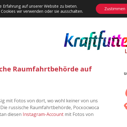
 Erfahrung auf unserer Website zu bieten.
Zustimmen
 Cookies wir verwenden oder sie ausschalten.
agrams
Contact
Adventskalender
Dropdown-Menü öffnen
sche Raumfahrtbehörde auf
U
ig mit Fotos von dort, wo wohl keiner von uns
. Die russische Raumfahrtbehörde, Роскосмоса
rtan diesen
Instagram-Account
mit Fotos von