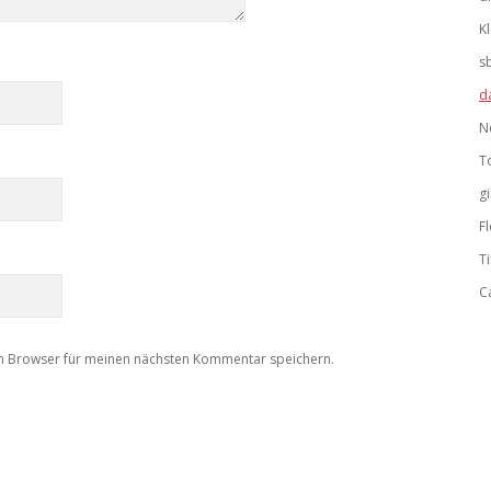
K
s
d
N
T
g
F
Ti
C
m Browser für meinen nächsten Kommentar speichern.