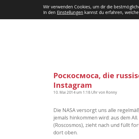
Wir verwenden Cookies, um dir die bestmögliche
In den
Einstellungen
kannst du erfahren, welche
Kategorien
KFMW-Disco
Dates
Inst
Dropdown-Menü öffnen
Роскосмоса, die russi
Instagram
10. Mai 2014
um 1:18 Uhr
von
Ronny
Die NASA versorgt uns alle regelmäß
jemals hinkommen wird: aus dem All
(Roscosmos), zieht nach und füllt fo
dort oben.