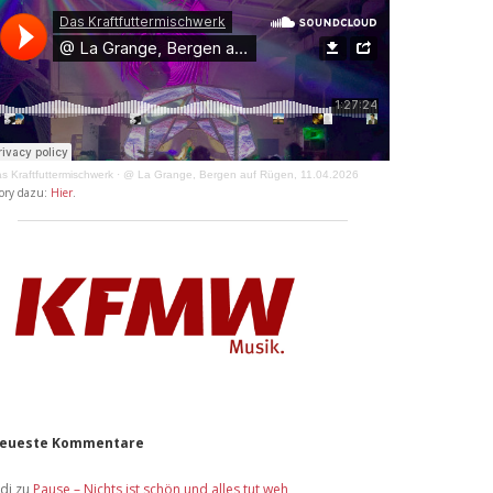
s Kraftfuttermischwerk
·
@ La Grange, Bergen auf Rügen, 11.04.2026
ory dazu:
Hier
.
eueste Kommentare
idi
zu
Pause – Nichts ist schön und alles tut weh