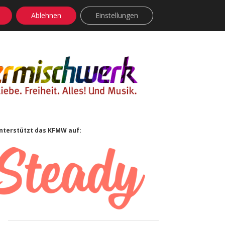
Ablehnen
Einstellungen
facebook
instagram
rss
soundcloud
vimeo
Bluesky
Sidebar
nterstützt das KFMW auf: