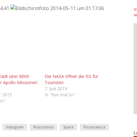
S
wi
lädt über 8000
Die NASA öffnet die ISS für
er Apollo-Missionen
Touristen
7. Juni 2019
r 2015
In "Nur mal so"
les"
Instagram
Roscosmos
Space
Роскосмоса
L