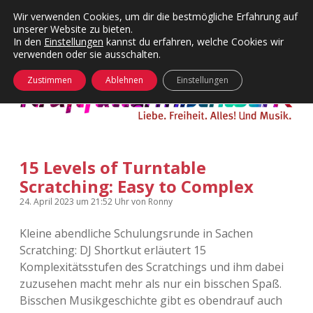
Wir verwenden Cookies, um dir die bestmögliche Erfahrung auf
unserer Website zu bieten.
Menü
Kategorien
Dropdown-
In den
Einstellungen
kannst du erfahren, welche Cookies wir
öffnen
Menü
verwenden oder sie ausschalten.
öffnen
24 Hours Chilling
KFMW-Disco
Zustimmen
Ablehnen
Einstellungen
Die Wende
Dates
Instagrams
Doku
15 Levels of Turntable
KFMW-Disco
Contact
Scratching: Easy to Complex
Adventskalender
kfmw.stuff
Dropdown-
24. April 2023
um 21:52 Uhr
von
Ronny
Menü
öffnen
Kleine abendliche Schulungsrunde in Sachen
Adventskalender 2010
Kopfkinomusik
facebook
instagram
rss
soundcloud
vimeo
Bluesky
Scratching: DJ Shortkut erläutert 15
Komplexitätsstufen des Scratchings und ihm dabei
Adventskalender 2011
Nur mal so
zuzusehen macht mehr als nur ein bisschen Spaß.
Bisschen Musikgeschichte gibt es obendrauf auch
Adventskalender 2012
Täglicher Sinnwahn