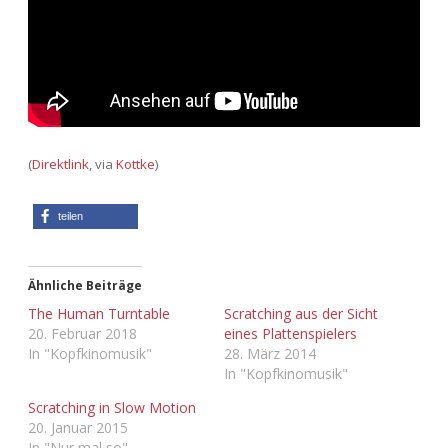
Adventskalender 2022
Adventskalender 2023
Adventskalender 2024
(
Direktlink
, via
Kottke
)
teilen
Ähnliche Beiträge
The Human Turntable
Scratching aus der Sicht
20. Februar 2018
eines Plattenspielers
In "Kopfkinomusik"
28. März 2014
In "Kopfkinomusik"
Scratching in Slow Motion
20. Januar 2015
In "Nur mal so"