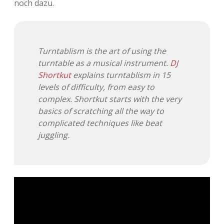
noch dazu.
Adventskalender 2013
Visuelles
Adventskalender 2014
Wandnotizen
Turntablism is the art of using the
turntable as a musical instrument.
DJ
Adventskalender 2015
Shortkut
explains turntablism in 15
levels of difficulty, from easy to
Adventskalender 2016
complex. Shortkut starts with the very
basics of scratching all the way to
Adventskalender 2017
complicated techniques like beat
juggling.
Adventskalender 2018
Adventskalender 2019
Adventskalender 2020
Adventskalender 2021