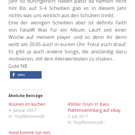
Jahr so durchgehört haben passt da nämlich nicht
hin! Bis auf 3-4 Scheiben gab es in diesem Jahr
Adventskalender 2013
Visuelles
nichts was uns wirklich aus den Schuhen treibt.
Eine der wenigen Scheiben aber ist definitv Faith
Adventskalender 2014
Wandnotizen
von Fatali!!! Was für ein Album. Läuft seit einer
Woche auf meinem player und so denn ihr denn
Adventskalender 2015
wollt am 20.05 auch in eurem Ohr. Freut euch drauf.
Es gibt ja auch andere Songs, die anständig dazu
Adventskalender 2016
motivieren, mit dem Allerwertesten zu shaken…
Gute N8
Adventskalender 2017
teilen
Adventskalender 2018
Adventskalender 2019
Ähnliche Beiträge
Rosinen im kuchen
4500er Drum ’n‘ Bass
4. Januar 2007
Plattensammlung auf eBay
Adventskalender 2020
In "Kopfkinomusik"
3. Juli 2017
In "Kopfkinomusik"
Adventskalender 2021
Hund kommt nur rein,