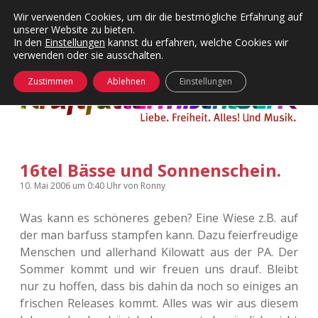
Wir verwenden Cookies, um dir die bestmögliche Erfahrung auf
unserer Website zu bieten.
Menü
Kategorien
Dropdown-
In den
Einstellungen
kannst du erfahren, welche Cookies wir
öffnen
Menü
verwenden oder sie ausschalten.
öffnen
24 Hours Chilling
KFMW-Disco
Zustimmen
Ablehnen
Einstellungen
Die Wende
Dates
Instagrams
Doku
16tel Bässe und Sonnenschein.
KFMW-Disco
Contact
10. Mai 2006
um 0:40 Uhr
von
Ronny
Adventskalender
kfmw.stuff
Dropdown-
Menü
Was kann es schöneres geben? Eine Wiese z.B. auf
öffnen
der man barfuss stampfen kann. Dazu feierfreudige
Adventskalender 2010
Kopfkinomusik
facebook
instagram
rss
soundcloud
vimeo
Bluesky
Menschen und allerhand Kilowatt aus der PA. Der
Sommer kommt und wir freuen uns drauf. Bleibt
Adventskalender 2011
Nur mal so
nur zu hoffen, dass bis dahin da noch so einiges an
frischen Releases kommt. Alles was wir aus diesem
Adventskalender 2012
Täglicher Sinnwahn