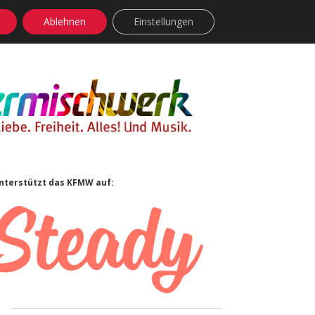
Ablehnen
Einstellungen
facebook
instagram
rss
soundcloud
vimeo
Bluesky
Sidebar
nterstützt das KFMW auf: