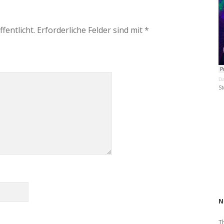
fentlicht.
Erforderliche Felder sind mit
*
Da
St
N
T