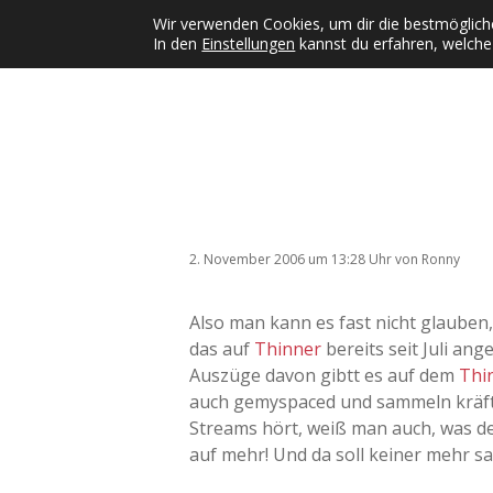
Wir verwenden Cookies, um dir die bestmögliche
In den
Einstellungen
kannst du erfahren, welche
Kategorien
KFMW-Disco
Dates
Inst
Dropdown-Menü öffnen
2. November 2006
um 13:28 Uhr
von
Ronny
Also man kann es fast nicht glauben,
das auf
Thinner
bereits seit Juli ang
Auszüge davon gibtt es auf dem
Thi
auch gemyspaced und sammeln kräft
Streams hört, weiß man auch, was d
auf mehr! Und da soll keiner mehr sag