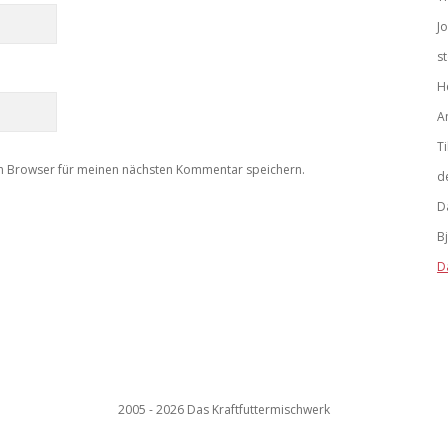
J
s
H
A
Ti
m Browser für meinen nächsten Kommentar speichern.
d
D
B
D
2005 - 2026 Das Kraftfuttermischwerk