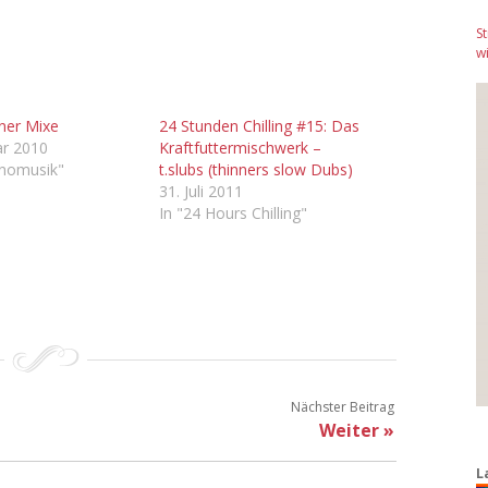
S
wi
ner Mixe
24 Stunden Chilling #15: Das
ar 2010
Kraftfuttermischwerk –
inomusik"
t.slubs (thinners slow Dubs)
31. Juli 2011
In "24 Hours Chilling"
Nächster Beitrag
Weiter »
L