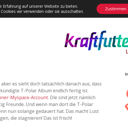
 Erfahrung auf unserer Website zu bieten.
Zustimmen
 Cookies wir verwenden oder sie ausschalten.
agrams
Contact
Adventskalender
Dropdown-Menü öffnen
U
 aber es sieht doch tatsächlich danach aus, dass
ekündigte T-Polar Album endlich fertig ist.
nner-Myspace-Account
. Die sind jetzt nämlich
ig Freunde. Und wenn man dort die T-Polar
enn nun solange gedauert hat. Das macht Lust
en, die stagnieren! Das ist frisch!