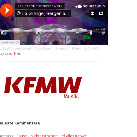
s Kraftfuttermischwerk
·
@ La Grange, Bergen auf Rügen, 11.04.2026
ory dazu:
Hier
.
eueste Kommentare
homas
zu
Pause – Nichts ist schön und alles tut weh