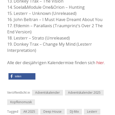
13. Donkey Trax – The Vision
14. Soela&Module One&Orion – Hunting
15. Lesterr – Unknown (Unreleased)
16. John Beltran – I Must Have Dreamt About You
17. Efdemin – Parallaxis (Traumprinz’s Over 2 The
End Version)
18. Lesterr – Strato (Unreleased)
19. Donkey Trax – Change My Mind (Lesterr
Interpretation)
Alle der diesjährigen Kalendermixe finden sich
hier
.
teilen
Veröffentlicht in
Adventskalender
Adventskalender 2025
Kopfkinomusik
Tagged
AK 2025
Deep House
DJ-Mix
Lesterr