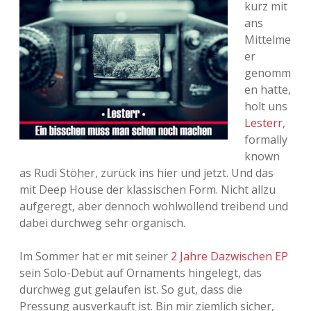
kurz mit
Adventskalender 2013
Visuelles
ans
Mittelme
Adventskalender 2014
Wandnotizen
er
genomm
Adventskalender 2015
en hatte,
holt uns
Adventskalender 2016
Lesterr
,
formally
Adventskalender 2017
known
as Rudi Stöher, zurück ins hier und jetzt. Und das
Adventskalender 2018
mit Deep House der klassischen Form. Nicht allzu
aufgeregt, aber dennoch wohlwollend treibend und
Adventskalender 2019
dabei durchweg sehr organisch.
Adventskalender 2020
Im Sommer hat er mit seiner
2 Jahre Dazwischen EP
sein Solo-Debüt auf Ornaments hingelegt, das
Adventskalender 2021
durchweg gut gelaufen ist. So gut, dass die
Pressung ausverkauft ist. Bin mir ziemlich sicher,