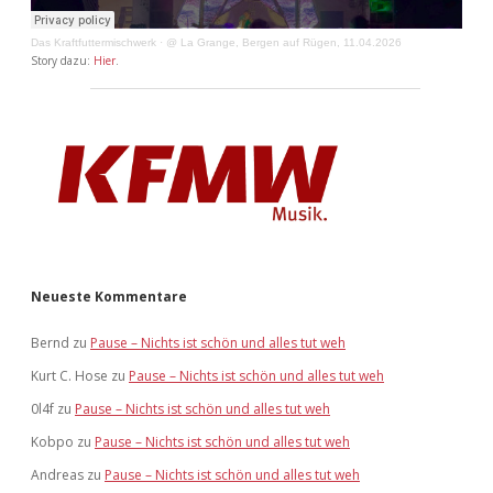
Das Kraftfuttermischwerk
·
@ La Grange, Bergen auf Rügen, 11.04.2026
Story dazu:
Hier
.
Neueste Kommentare
Bernd
zu
Pause – Nichts ist schön und alles tut weh
Kurt C. Hose
zu
Pause – Nichts ist schön und alles tut weh
0l4f
zu
Pause – Nichts ist schön und alles tut weh
Kobpo
zu
Pause – Nichts ist schön und alles tut weh
Andreas
zu
Pause – Nichts ist schön und alles tut weh