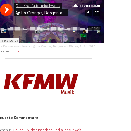
s Kraftfuttermischwerk
·
@ La Grange, Bergen auf Rügen, 11.04.2026
ory dazu:
Hier
.
eueste Kommentare
ochen
zu
Pause – Nichts ist schön und alles tut weh