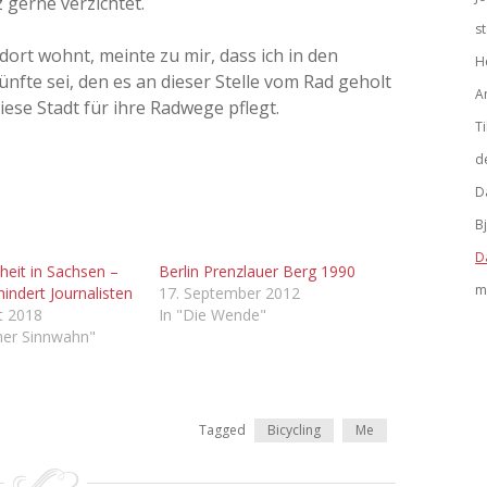
 gerne verzichtet.
s
 dort wohnt, meinte zu mir, dass ich in den
H
ünfte sei, den es an dieser Stelle vom Rad geholt
A
diese Stadt für ihre Radwege pflegt.
Ti
d
D
B
D
heit in Sachsen –
Berlin Prenzlauer Berg 1990
m
hindert Journalisten
17. September 2012
t 2018
In "Die Wende"
cher Sinnwahn"
Tagged
Bicycling
Me