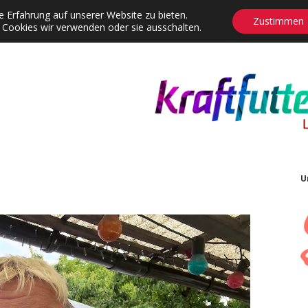
 Erfahrung auf unserer Website zu bieten.
Zustimmen
 Cookies wir verwenden oder sie ausschalten.
agrams
Contact
Adventskalender
Dropdown-Menü öffnen
U