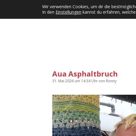
Wir verwenden Cookies, um dir die bestmögliche
In den
Einstellungen
kannst du erfahren, welche
Kategorien
KFMW-Disco
Dates
Inst
Dropdown-Menü öffnen
Aua Asphaltbruch
31. Mai 2026
um 14:34 Uhr
von
Ronny