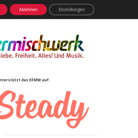
Ablehnen
Einstellungen
facebook
instagram
rss
soundcloud
vimeo
Bluesky
Sidebar
nterstützt das KFMW auf: