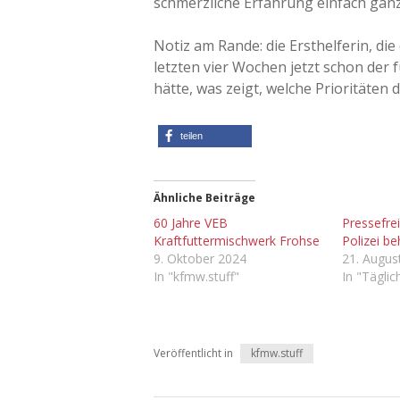
schmerzliche Erfahrung einfach ganz
Notiz am Rande: die Ersthelferin, die
letzten vier Wochen jetzt schon der f
hätte, was zeigt, welche Prioritäten 
teilen
Ähnliche Beiträge
60 Jahre VEB
Pressefrei
Kraftfuttermischwerk Frohse
Polizei be
9. Oktober 2024
21. Augus
In "kfmw.stuff"
In "Tägli
Veröffentlicht in
kfmw.stuff