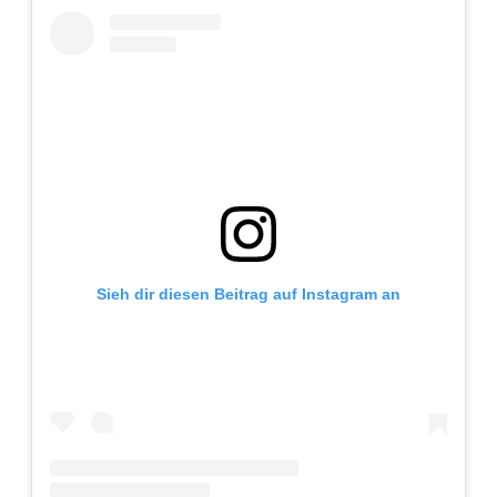
Adventskalender 2013
Visuelles
Adventskalender 2014
Wandnotizen
Adventskalender 2015
Adventskalender 2016
Adventskalender 2017
Sieh dir diesen Beitrag auf Instagram an
Adventskalender 2018
Adventskalender 2019
Adventskalender 2020
Adventskalender 2021