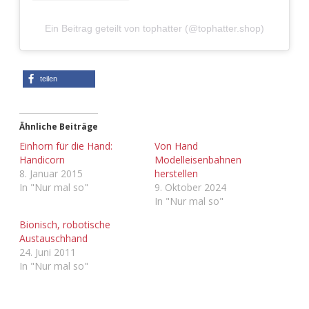
Adventskalender 2022
Ein Beitrag geteilt von tophatter (@tophatter.shop)
Adventskalender 2023
Adventskalender 2024
teilen
Ähnliche Beiträge
Einhorn für die Hand:
Von Hand
Handicorn
Modelleisenbahnen
8. Januar 2015
herstellen
In "Nur mal so"
9. Oktober 2024
In "Nur mal so"
Bionisch, robotische
Austauschhand
24. Juni 2011
In "Nur mal so"