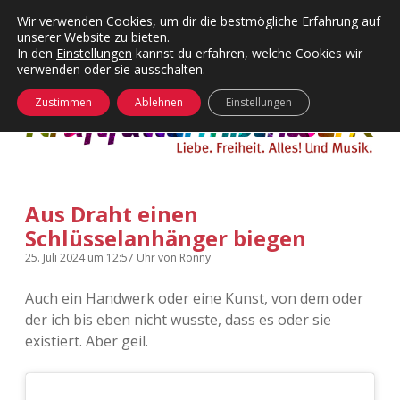
Wir verwenden Cookies, um dir die bestmögliche Erfahrung auf
unserer Website zu bieten.
Menü
Kategorien
Dropdown-
In den
Einstellungen
kannst du erfahren, welche Cookies wir
öffnen
Menü
verwenden oder sie ausschalten.
öffnen
24 Hours Chilling
KFMW-Disco
Zustimmen
Ablehnen
Einstellungen
Die Wende
Dates
Instagrams
Doku
Aus Draht einen
KFMW-Disco
Contact
Schlüsselanhänger biegen
Adventskalender
kfmw.stuff
Dropdown-
25. Juli 2024
um 12:57 Uhr
von
Ronny
Menü
öffnen
Auch ein Handwerk oder eine Kunst, von dem oder
Adventskalender 2010
Kopfkinomusik
facebook
instagram
rss
soundcloud
vimeo
Bluesky
der ich bis eben nicht wusste, dass es oder sie
existiert. Aber geil.
Adventskalender 2011
Nur mal so
Adventskalender 2012
Täglicher Sinnwahn