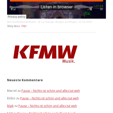
Das Kraftfuttermischwerk
·
@ La Grange, Bergen auf Rügen, 11.04.2026
Story dazu:
Hier
.
Neueste Kommentare
Marcel
zu
Pause – Nichts ist schön und alles tut weh
Embo
zu
Pause – Nichts ist schön und alles tut weh
Maik
zu
Pause – Nichts ist schön und alles tut weh