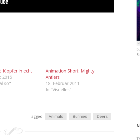
Da
St
 Klopfer in echt
Animation Short: Mighty
t 2015
Antlers
al so"
18. Februar 2011
In "Visuelles"
Tagged
Animals
Bunnies
Deers
N
T