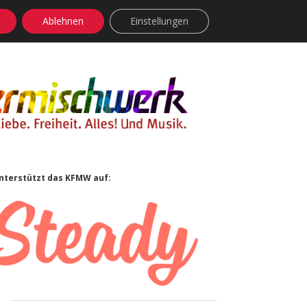
Ablehnen
Einstellungen
facebook
instagram
rss
soundcloud
vimeo
Bluesky
Sidebar
nterstützt das KFMW auf: