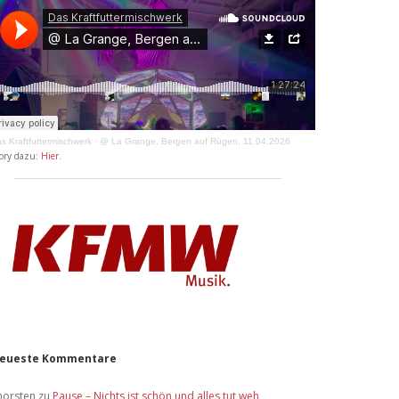
s Kraftfuttermischwerk
·
@ La Grange, Bergen auf Rügen, 11.04.2026
ory dazu:
Hier
.
eueste Kommentare
horsten
zu
Pause – Nichts ist schön und alles tut weh