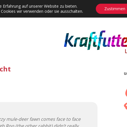
 Erfahrung auf unserer Website zu bieten.
Zustimmen
 Cookies wir verwenden oder sie ausschalten.
agrams
Contact
Adventskalender
Dropdown-Menü öffnen
echt
U
zy mule-deer fawn comes face to face
h Roo (the other rabbit) didn’t really