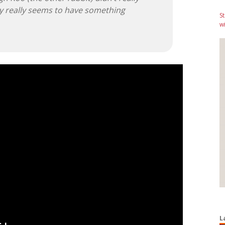
rry really seems to have something
S
wi
L