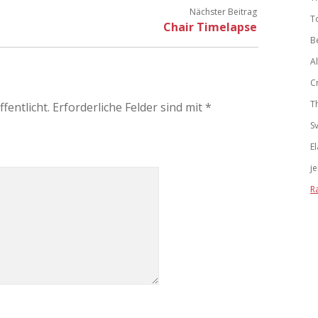
Nächster Beitrag
T
Chair Timelapse
B
A
C
T
fentlicht.
Erforderliche Felder sind mit
*
S
El
j
R