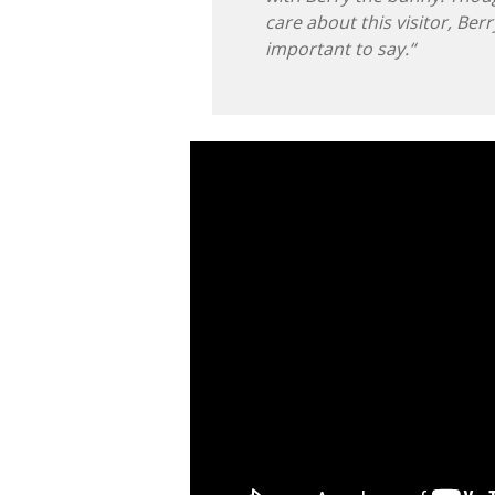
care about this visitor, Be
important to say.“