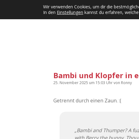
Wir verwenden Cookies, um dir die bestmögliche
In den
Einstellungen
kannst du erfahren, welche
Kategorien
KFMW-Disco
Dates
Inst
Dropdown-Menü öffnen
Bambi und Klopfer in 
25. November 2025
um 15:03 Uhr
von
Ronny
Getrennt durch einen Zaun. :(
„Bambi and Thumper? A fuz
with Berry the bunny. Thoug