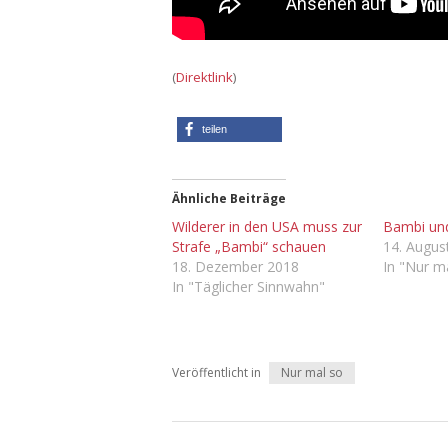
(
Direktlink
)
teilen
Ähnliche Beiträge
Wilderer in den USA muss zur
Bambi und
Strafe „Bambi“ schauen
14. Augus
18. Dezember 2018
In "Nur m
In "Täglicher Sinnwahn"
Veröffentlicht in
Nur mal so