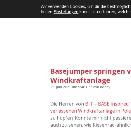
Wir verwenden Cookies, um dir die bestmögliche
In den
Einstellungen
kannst du erfahren, welche
Kategorien
KFMW-Disco
Dates
Inst
Dropdown-Menü öffnen
Basejumper springen v
Windkraftanlage
25. Juni 2021
um 9:46 Uhr
von
Ronny
Die Herren von
BIT – BASE Inspired 
verlassenen Windkraftanlage in Pol
zu hüpfen. Könnte mir nicht passieren
auch zu sehen, wie Riesenrad-ähnlic