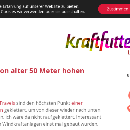
 Erfahrung auf unserer Website zu bieten.
Zustimmen
 Cookies wir verwenden oder sie ausschalten.
agrams
Contact
Adventskalender
Dropdown-Menü öffnen
on alter 50 Meter hohen
U
Travels
sind den höchsten Punkt
einer
en
geklettert, um von dieser wieder nach unten
, ich wäre da nicht raufgeklettert. Interessant
h Windkraftanlagen einst mal gebaut wurden.