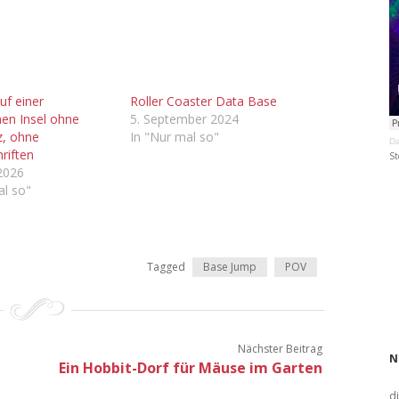
uf einer
Roller Coaster Data Base
en Insel ohne
5. September 2024
z, ohne
In "Nur mal so"
Da
riften
St
2026
al so"
Tagged
Base Jump
POV
Nächster Beitrag
N
Ein Hobbit-Dorf für Mäuse im Garten
d