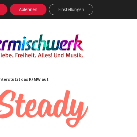
Ablehnen
Einstellungen
facebook
instagram
rss
soundcloud
vimeo
Bluesky
Sidebar
nterstützt das KFMW auf: