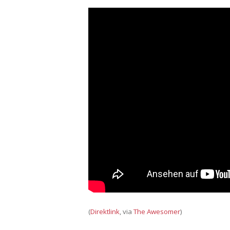
(
Direktlink
, via
The Awesomer
)