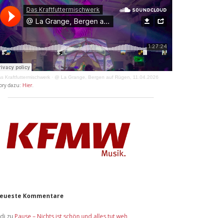
s Kraftfuttermischwerk
·
@ La Grange, Bergen auf Rügen, 11.04.2026
ory dazu:
Hier
.
eueste Kommentare
idi
zu
Pause – Nichts ist schön und alles tut weh