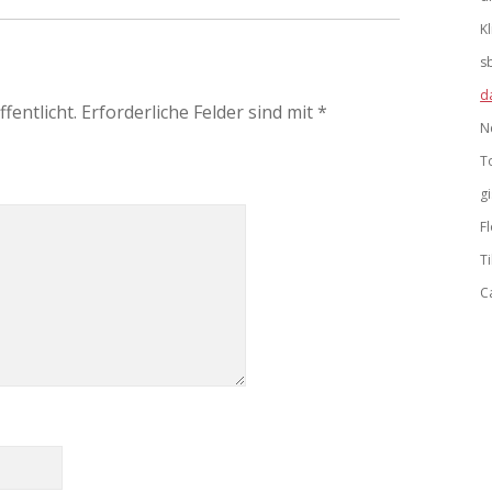
K
s
d
fentlicht.
Erforderliche Felder sind mit
*
N
T
g
F
Ti
C