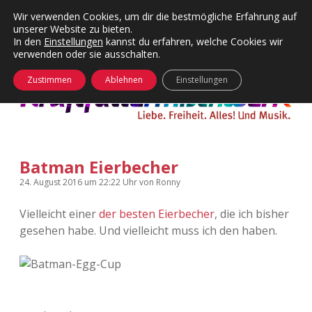
Wir verwenden Cookies, um dir die bestmögliche Erfahrung auf
unserer Website zu bieten.
Menü
Kategorien
Dropdown-
In den
Einstellungen
kannst du erfahren, welche Cookies wir
öffnen
Menü
verwenden oder sie ausschalten.
öffnen
24 Hours Chilling
KFMW-Disco
Zustimmen
Ablehnen
Einstellungen
Die Wende
Dates
Instagrams
Doku
Batman Eierbecher
KFMW-Disco
Contact
24. August 2016
um 22:22 Uhr
von
Ronny
Adventskalender
kfmw.stuff
Dropdown-
Menü
Vielleicht einer
der besten Eierbecher
, die ich bisher
öffnen
gesehen habe. Und vielleicht muss ich den haben.
Adventskalender 2010
Kopfkinomusik
facebook
instagram
rss
soundcloud
vimeo
Bluesky
Adventskalender 2011
Nur mal so
Adventskalender 2012
Täglicher Sinnwahn