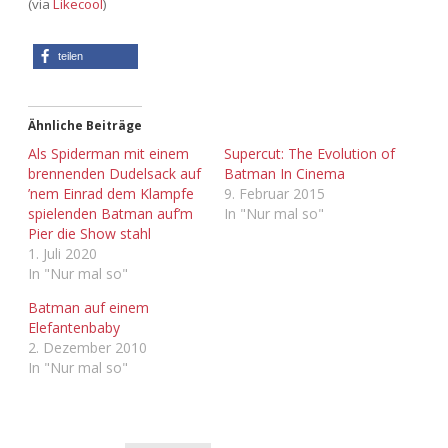
(via
Likecool
)
Adventskalender 2013
Visuelles
teilen
Adventskalender 2014
Wandnotizen
Adventskalender 2015
Ähnliche Beiträge
Als Spiderman mit einem
Supercut: The Evolution of
brennenden Dudelsack auf
Batman In Cinema
Adventskalender 2016
’nem Einrad dem Klampfe
9. Februar 2015
spielenden Batman auf’m
In "Nur mal so"
Adventskalender 2017
Pier die Show stahl
1. Juli 2020
Adventskalender 2018
In "Nur mal so"
Batman auf einem
Adventskalender 2019
Elefantenbaby
2. Dezember 2010
Adventskalender 2020
In "Nur mal so"
Adventskalender 2021