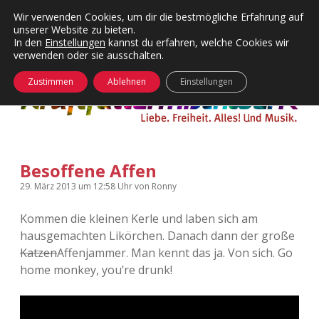
Wir verwenden Cookies, um dir die bestmögliche Erfahrung auf
unserer Website zu bieten.
Menü
Kategorien
Dropdown-
In den
Einstellungen
kannst du erfahren, welche Cookies wir
öffnen
Menü
verwenden oder sie ausschalten.
öffnen
24 Hours Chilling
KFMW-Disco
Zustimmen
Ablehnen
Einstellungen
Die Wende
Dates
Instagrams
Doku
Besoffene Affen
KFMW-Disco
Contact
29. März 2013
um 12:58 Uhr
von
Ronny
Adventskalender
kfmw.stuff
Dropdown-
Menü
Kommen die kleinen Kerle und laben sich am
öffnen
hausgemachten Likörchen. Danach dann der große
Adventskalender 2010
Kopfkinomusik
facebook
instagram
rss
soundcloud
vimeo
Bluesky
Katzen
Affenjammer. Man kennt das ja. Von sich. Go
home monkey, you’re drunk!
Adventskalender 2011
Nur mal so
Adventskalender 2012
Täglicher Sinnwahn