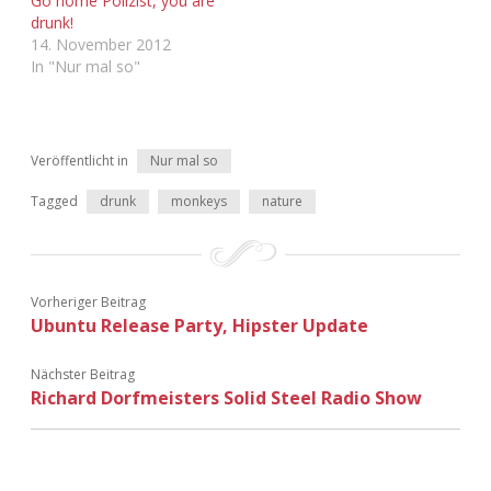
Go home Polizist, you are
Adventskalender 2022
drunk!
14. November 2012
In "Nur mal so"
Adventskalender 2023
Adventskalender 2024
Veröffentlicht in
Nur mal so
Tagged
drunk
monkeys
nature
Vorheriger Beitrag
Ubuntu Release Party, Hipster Update
Nächster Beitrag
Richard Dorfmeisters Solid Steel Radio Show