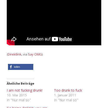
Adventskalender 2013
Visuelles
Adventskalender 2014
Wandnotizen
Adventskalender 2015
Adventskalender 2016
Adventskalender 2017
(
Direktlink
, via
Say OMG
)
Adventskalender 2018
teilen
Adventskalender 2019
Ähnliche Beiträge
Adventskalender 2020
I am not fucking drunk!
Too drunk to fuck
10. Mai 2015
1. Januar 2011
In "Nur mal so"
In "Nur mal so"
Adventskalender 2021